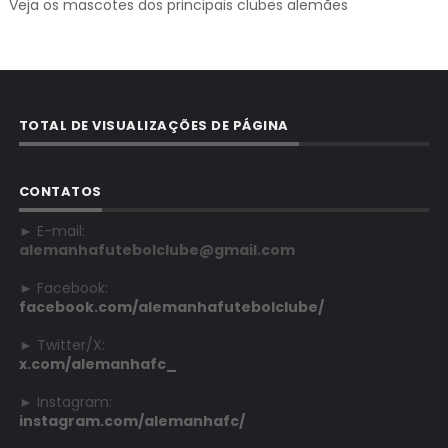
Veja os mascotes dos principais clubes alemães
TOTAL DE VISUALIZAÇÕES DE PÁGINA
CONTATOS
► E-mail:
alemanhafutebolclube@gmail.com
► Facebook:
facebook.com/alemanhafutebolclube/
► Twitter/X:
x.com/alemanhafc_
► Instagram:
instagram.com/alemanhafc/