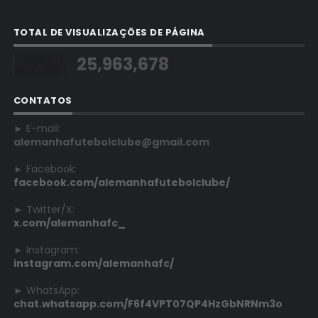
TOTAL DE VISUALIZAÇÕES DE PÁGINA
25,963,678
CONTATOS
► E-mail:
alemanhafutebolclube@gmail.com
► Facebook:
facebook.com/alemanhafutebolclube/
► Twitter/X:
x.com/alemanhafc_
► Instagram:
instagram.com/alemanhafc/
► WhatsApp:
chat.whatsapp.com/F6f4VPT07QP4HzGbNRNm3o