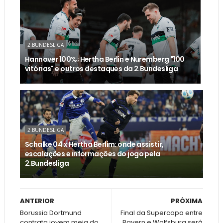
2.BUNDESLIGA
Hannover 100%; Hertha Berlin e Nuremberg "100
vitórias" e outros destaques da 2.Bundesliga
2.BUNDESLIGA
Schalke 04 x Hertha Berlim: onde assistir,
escalações e informações do jogo pela
2.Bundesliga
ANTERIOR
PRÓXIMA
Borussia Dortmund
Final da Supercopa entre
contrata jovem meia do
Bayern e Wolfsburg será