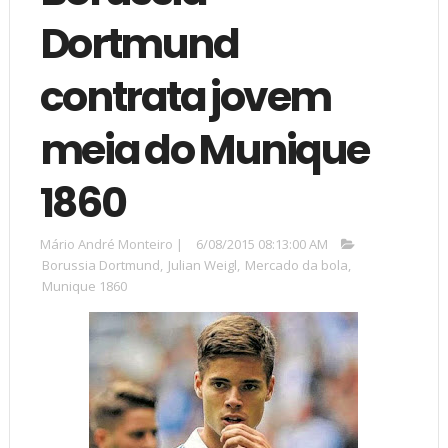
Dortmund
contrata jovem
meia do Munique
1860
Mário André Monteiro
|
6/08/2015 08:13:00 AM
Borussia Dortmund
,
Julian Weigl
,
Mercado da bola
,
Munique 1860