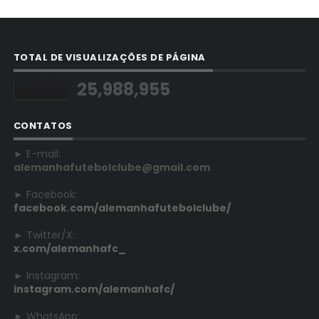
TOTAL DE VISUALIZAÇÕES DE PÁGINA
25,988,955
CONTATOS
► E-mail:
alemanhafutebolclube@gmail.com
► Facebook:
facebook.com/alemanhafutebolclube/
► Twitter/X:
x.com/alemanhafc_
► Instagram:
instagram.com/alemanhafc/
► WhatsApp: