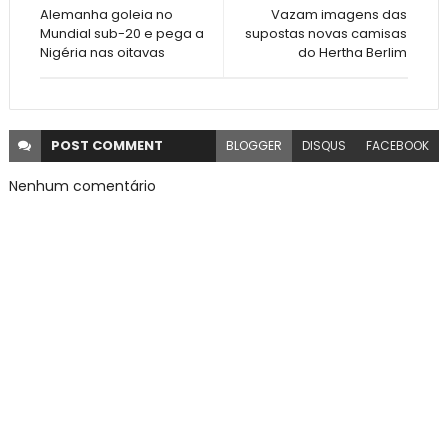
Alemanha goleia no
Vazam imagens das
Mundial sub-20 e pega a
supostas novas camisas
Nigéria nas oitavas
do Hertha Berlim
POST
COMMENT
BLOGGER
DISQUS
FACEBOOK
Nenhum comentário