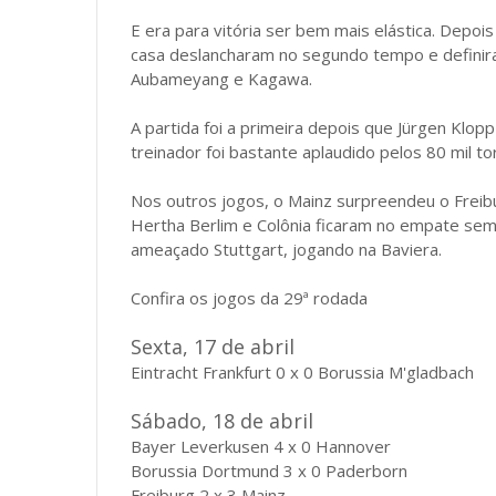
E era para vitória ser bem mais elástica. Depoi
casa deslancharam no segundo tempo e definir
Aubameyang e Kagawa.
A partida foi a primeira depois que Jürgen Klopp
treinador foi bastante aplaudido pelos 80 mil t
Nos outros jogos, o Mainz surpreendeu o Freib
Hertha Berlim e Colônia ficaram no empate sem g
ameaçado Stuttgart, jogando na Baviera.
Confira os jogos da 29ª rodada
Sexta, 17 de abril
Eintracht Frankfurt 0 x 0 Borussia M'gladbach
Sábado, 18 de abril
Bayer Leverkusen 4 x 0 Hannover
Borussia Dortmund 3 x 0 Paderborn
Freiburg 2 x 3 Mainz