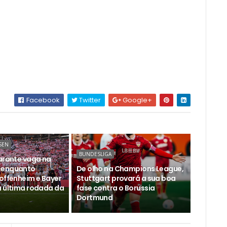
Facebook
Twitter
Google+
SEN
BUNDESLIGA
garante vaga na
 enquanto
De olho na Champions League,
Hoffenheim e Bayer
Stuttgart provará a sua boa
a última rodada da
fase contra o Borussia
Dortmund