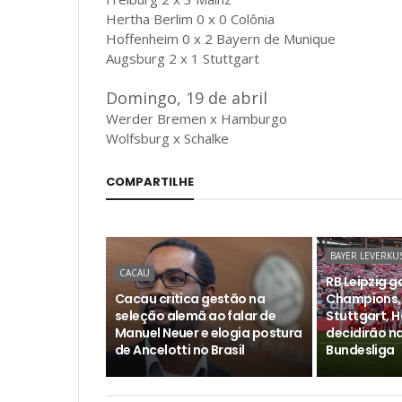
Hertha Berlim 0 x 0 Colônia
Hoffenheim 0 x 2 Bayern de Munique
Augsburg 2 x 1 Stuttgart
Domingo, 19 de abril
Werder Bremen x Hamburgo
Wolfsburg x Schalke
COMPARTILHE
BAYER LEVERKU
CACAU
RB Leipzig 
Cacau critica gestão na
Champions,
seleção alemã ao falar de
Stuttgart, 
Manuel Neuer e elogia postura
decidirão n
de Ancelotti no Brasil
Bundesliga