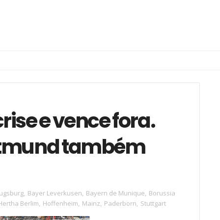
rise e vence fora.
ortmund também
ugsburg
,
Bayer Leverkusen
,
Bayern de Munique
,
Borussia
Hertha Berlim
,
Hoffenheim
,
Mainz
,
Paderborn
,
Stuttgart