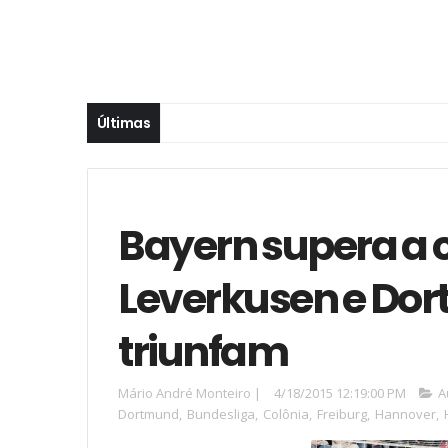
Últimas
Bayern supera a c
Leverkusen e D
triunfam
Mário André Monteiro
|
4/18/2015 12:19:00 PM
A
Dortmund
,
Bundesliga
,
Colônia
,
Freiburg
,
Hannover
,