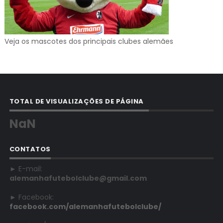
Veja os mascotes dos principais clubes alemães
TOTAL DE VISUALIZAÇÕES DE PÁGINA
NaN
CONTATOS
► E-mail:
alemanhafutebolclube@gmail.com
► Facebook:
facebook.com/alemanhafutebolclube/