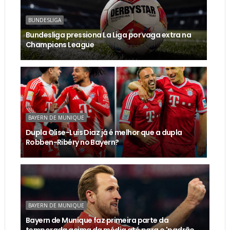
BUNDESLIGA
Bundesliga pressiona La Liga por vaga extra na
Champions League
BAYERN DE MUNIQUE
Dupla Olise-Luis Diaz já é melhor que a dupla
Robben-Ribéry no Bayern?
BAYERN DE MUNIQUE
Bayern de Munique faz primeira parte da
temporada acima da média até para o 'padrão