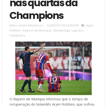
nas quartas da
Champions
Mário André Monteiro
|
3/24/2015 03:34:00 PM
Arjen
Robben
,
Bayern de Munique
,
Bundesliga
,
Liga dos
Campeões
O Bayern de Munique informou que o tempo de
recuperação do holandês Arjen Robben, que sofreu