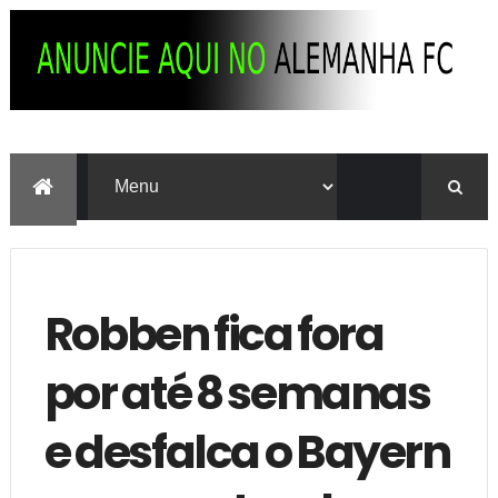
Robben fica fora
por até 8 semanas
e desfalca o Bayern