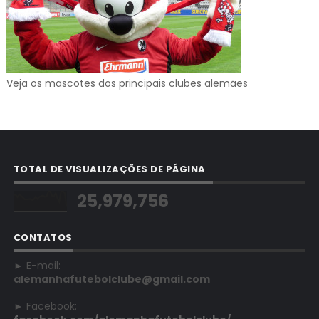
Veja os mascotes dos principais clubes alemães
TOTAL DE VISUALIZAÇÕES DE PÁGINA
25,979,756
CONTATOS
► E-mail:
alemanhafutebolclube@gmail.com
► Facebook: