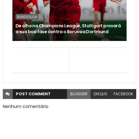
BUNDESLIGA
De olho na Champions League, Stuttgart provará
a sua boa fase contra o Borussia Dortmund
POST
COMMENT
BLOGGER
DISQUS
FACEBOOK
Nenhum comentário