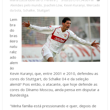
Alemães pelo mundo
,
Joachim Löw
,
Kevin Kuranyi
,
Mercado
da bola
,
Schalke
,
Stuttgart
Lem
bra
do
bras
ileiro
natu
raliz
ado
alem
ão
Kevin Kuranyi, que, entre 2001 e 2010, defendeu as
cores do Stuttgart, do Schalke 04 e da seleção
alemã? Pois então, o atacante, que hoje defende as
cores do Dínamo Moscou, ainda pensa em disputar a
Bundesliga.
"Minha família está pressionando e quer, depois de