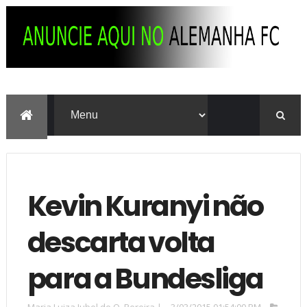
Kevin Kuranyi não
descarta volta
para a Bundesliga
Maria Luiza Iubel de O. Pereira
|
3/03/2015 01:54:00 PM