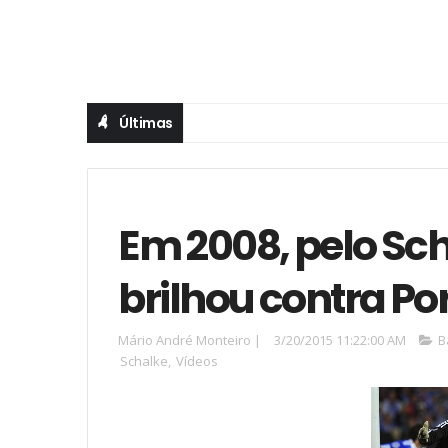
Últimas
Em 2008, pelo Sc
brilhou contra Po
Mário André Monteiro
|
3/20/2015 11:22:00 AM
B
Schalke
,
Vídeos