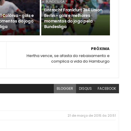
BUNDESLIGA
Eintracht Frankfurt 3x4 Union
1 Colônia - gols e
Berlin - gols e melhores
omentos do jogo
momentos do jogo pela
liga
Bundesliga
PRÓXIMA
Hertha vence, se afasta do rebaixamento e
complica a vida do Hamburgo
BLOGGER
DISQUS
FACEBOOK
21 de março de 2015 às 20:51