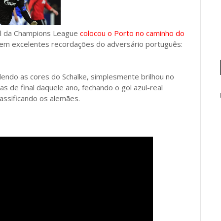
nal da Champions League
colocou o Porto no caminho do
tem excelentes recordações do adversário português:
dendo as cores do Schalke, simplesmente brilhou no
as de final daquele ano, fechando o gol azul-real
lassificando os alemães.