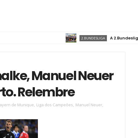
A 2.Bundesliga está d
2.BUNDESLIGA
halke, Manuel Neuer
rto. Relembre
ayern de Munique
,
Liga dos Campeões
,
Manuel Neuer
,