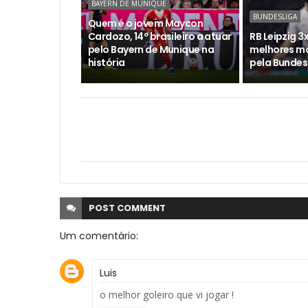
BAYERN DE MUNIQUE
BUNDESLIGA
Quem é o jovem Maycon
Cardozo, 14º brasileiro a atuar
RB Leipzig 3x
pelo Bayern de Munique na
melhores m
história
pela Bundes
POST
COMMENT
Um comentário:
Luis
o melhor goleiro que vi jogar !