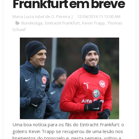
Frankfurt em breve
Maria Luiza Iubel de O. Pereira
|
12/04/2014 11:13:00 AM
Bundesliga
,
Eintracht Frankfurt
,
Kevin Trapp
,
Thomas
Schaaf
Uma boa notícia para os fãs do Eintracht Frankfurt: o
goleiro Kevin Trapp se recuperou de uma lesão nos
ligamentos do tornozelo e, nesta semana, voltou a