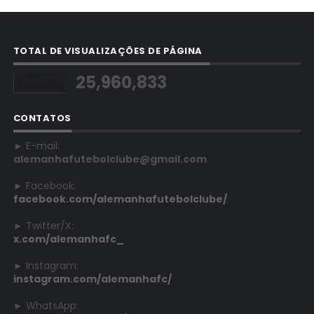
TOTAL DE VISUALIZAÇÕES DE PÁGINA
25,960,833
CONTATOS
► E-mail:
alemanhafutebolclube@gmail.com
► Facebook:
facebook.com/alemanhafutebolclube/
► Twitter/X:
x.com/alemanhafc_
► Instagram:
instagram.com/alemanhafc/
► WhatsApp: