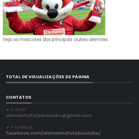
Veja os mascotes dos principais clubes alemães
TOTAL DE VISUALIZAÇÕES DE PÁGINA
CONTATOS
► E-mail:
alemanhafutebolclube@gmail.com
► Facebook:
facebook.com/alemanhafutebolclube/