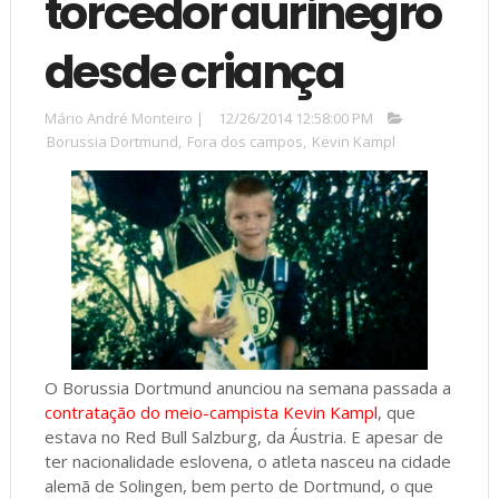
torcedor aurinegro
desde criança
Mário André Monteiro
|
12/26/2014 12:58:00 PM
Borussia Dortmund
,
Fora dos campos
,
Kevin Kampl
O Borussia Dortmund anunciou na semana passada a
contratação do meio-campista Kevin Kampl
, que
estava no Red Bull Salzburg, da Áustria. E apesar de
ter nacionalidade eslovena, o atleta nasceu na cidade
alemã de Solingen, bem perto de Dortmund, o que