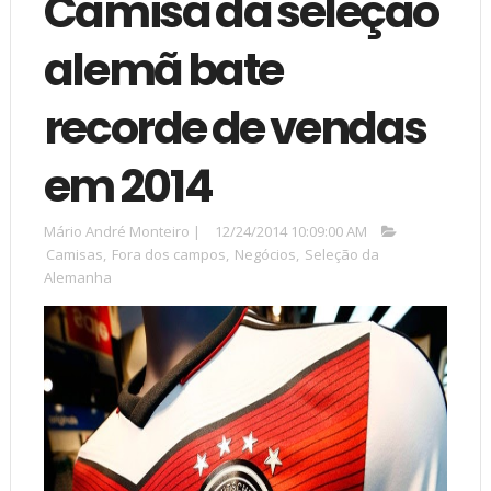
Camisa da seleção
alemã bate
recorde de vendas
em 2014
Mário André Monteiro
|
12/24/2014 10:09:00 AM
Camisas
,
Fora dos campos
,
Negócios
,
Seleção da
Alemanha