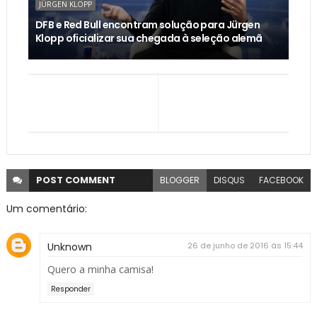
JÜRGEN KLOPP
DFB e Red Bull encontram solução para Jürgen
Klopp oficializar sua chegada à seleção alemã
POST
COMMENT
BLOGGER
DISQUS
FACEBOOK
Um comentário:
Unknown
26 de junho de 2016 às 15:44
Quero a minha camisa!
Responder