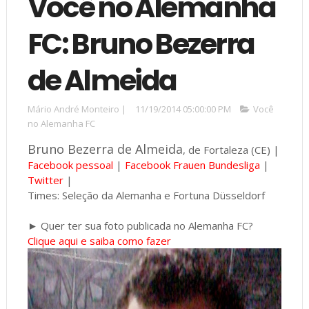
Você no Alemanha
FC: Bruno Bezerra
de Almeida
Mário André Monteiro
|
11/19/2014 05:00:00 PM
Você
no Alemanha FC
Bruno Bezerra de Almeida
, de Fortaleza (CE) |
Facebook pessoal
|
Facebook Frauen Bundesliga
|
Twitter
|
Times: Seleção da Alemanha e Fortuna Düsseldorf
► Quer ter sua foto publicada no Alemanha FC?
Clique aqui e saiba como fazer