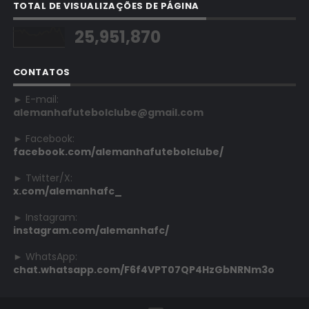
TOTAL DE VISUALIZAÇÕES DE PÁGINA
25,951,870
CONTATOS
► E-mail:
alemanhafutebolclube@gmail.com
► Facebook:
facebook.com/alemanhafutebolclube/
► Twitter/X:
x.com/alemanhafc_
► Instagram:
instagram.com/alemanhafc/
► WhatsApp:
chat.whatsapp.com/F6f4VPT07QP4HzGbNRNm3o