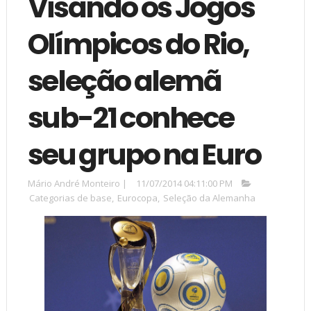
Visando os Jogos
Olímpicos do Rio,
seleção alemã
sub-21 conhece
seu grupo na Euro
Mário André Monteiro
|
11/07/2014 04:11:00 PM
Categorias de base
,
Eurocopa
,
Seleção da Alemanha