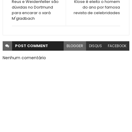
Reus e Weidenfeller são
Klose é eleito o homem
dúvidas no Dortmund
do ano por famosa
para encarar o xará
revista de celebridades
M'gladbach
POST
COMMENT
BLOGGER
DISQUS
FACEBOOK
Nenhum comentário