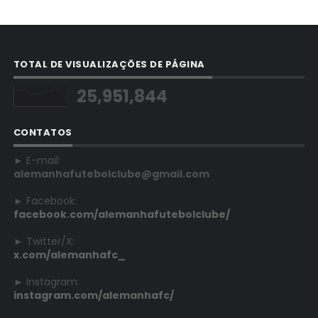
TOTAL DE VISUALIZAÇÕES DE PÁGINA
25,951,844
CONTATOS
► E-mail:
alemanhafutebolclube@gmail.com
► Facebook:
facebook.com/alemanhafutebolclube/
► Twitter/X:
x.com/alemanhafc_
► Instagram:
instagram.com/alemanhafc/