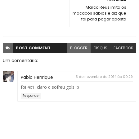
Marco Reus imita os
macacos sábios e diz que
foi para pagar aposta
POST
COMMENT
BLOGGER
DISQUS
FACEBOOK
Um comentário:
Pablo Henrique
5 de novembro de 2014 às 00:29
foi 4x1, claro q sofreu gols :p
Responder