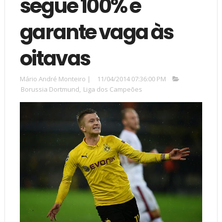
segue 100% e
garante vaga às
oitavas
Mário André Monteiro
|
11/04/2014 07:36:00 PM
Borussia Dortmund
,
Liga dos Campeões