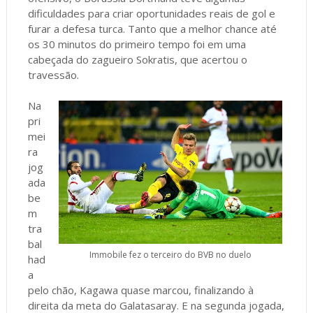
dificuldades para criar oportunidades reais de gol e
furar a defesa turca. Tanto que a melhor chance até
os 30 minutos do primeiro tempo foi em uma
cabeçada do zagueiro Sokratis, que acertou o
travessão.
Na
pri
mei
ra
jog
ada
be
m
tra
bal
Immobile fez o terceiro do BVB no duelo
had
a
pelo chão, Kagawa quase marcou, finalizando à
direita da meta do Galatasaray. E na segunda jogada,