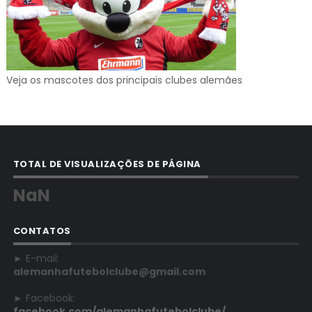
Veja os mascotes dos principais clubes alemães
TOTAL DE VISUALIZAÇÕES DE PÁGINA
NaN
CONTATOS
► E-mail:
alemanhafutebolclube@gmail.com
► Facebook:
facebook.com/alemanhafutebolclube/