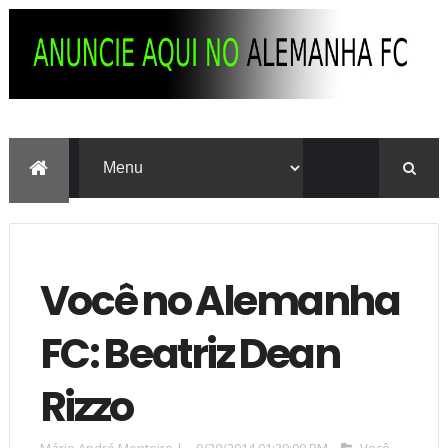
Você no Alemanha
FC: Beatriz Dean
Rizzo
Mário André Monteiro
|
9/20/2014 01:39:00 PM
Você