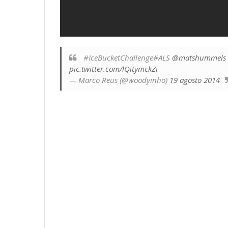
#IceBucketChallenge#ALS
@matshummels
pic.twitter.com/lQitymckZi
— Marco Reus (@woodyinho)
19 agosto 2014