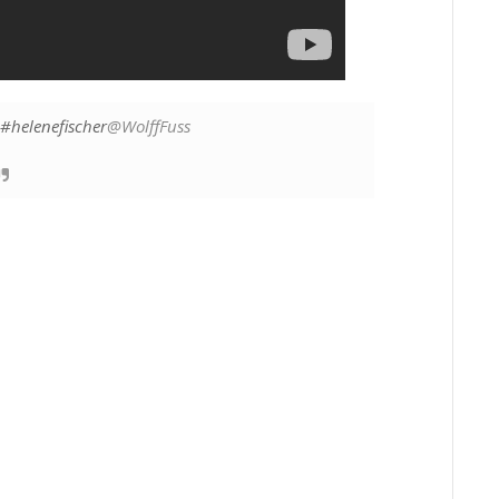
#helenefischer
@WolffFuss