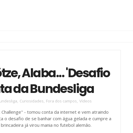
ze, Alaba... 'Desafio
nta da Bundesliga
undesliga
,
Curiosidades
,
Fora dos campos
,
Vídeos
t Challenge" - tomou conta da internet e vem atraindo
ta o desafio de se banhar com água gelada e cumpre a
brincadeira já virou mania no futebol alemão.