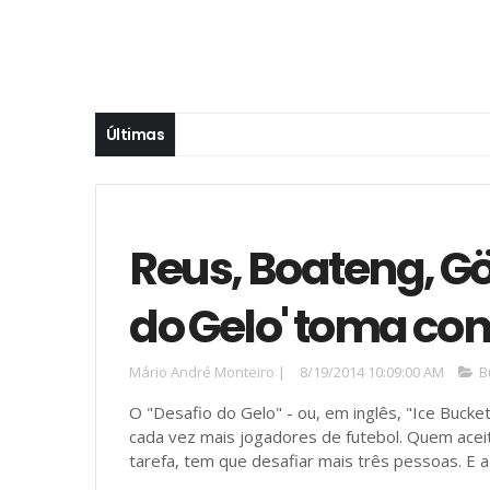
Últimas
Reus, Boateng, Göt
do Gelo' toma co
Mário André Monteiro
|
8/19/2014 10:09:00 AM
B
O "Desafio do Gelo" - ou, em inglês, "Ice Bucke
cada vez mais jogadores de futebol. Quem acei
tarefa, tem que desafiar mais três pessoas. E a 