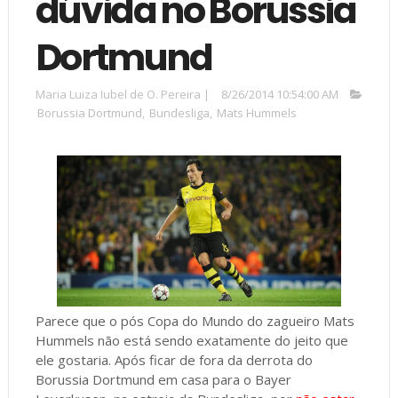
dúvida no Borussia
Dortmund
Maria Luiza Iubel de O. Pereira
|
8/26/2014 10:54:00 AM
Borussia Dortmund
,
Bundesliga
,
Mats Hummels
Parece que o pós Copa do Mundo do zagueiro Mats
Hummels não está sendo exatamente do jeito que
ele gostaria. Após ficar de fora da derrota do
Borussia Dortmund em casa para o Bayer