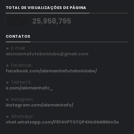
TOTAL DE VISUALIZAÇÕES DE PÁGINA
25,958,795
CONTATOS
► E-mail:
alemanhafutebolclube@gmail.com
► Facebook:
facebook.com/alemanhafutebolclube/
► Twitter/X:
x.com/alemanhafc_
► Instagram:
instagram.com/alemanhafc/
► WhatsApp:
chat.whatsapp.com/F6f4VPT07QP4HzGbNRNm3o