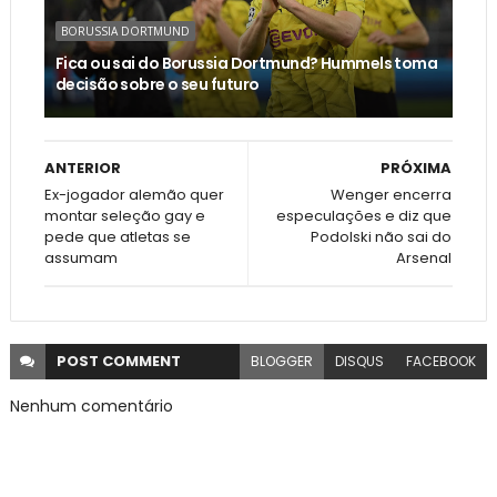
BORUSSIA DORTMUND
Fica ou sai do Borussia Dortmund? Hummels toma
decisão sobre o seu futuro
ANTERIOR
PRÓXIMA
Ex-jogador alemão quer
Wenger encerra
montar seleção gay e
especulações e diz que
pede que atletas se
Podolski não sai do
assumam
Arsenal
POST
COMMENT
BLOGGER
DISQUS
FACEBOOK
Nenhum comentário