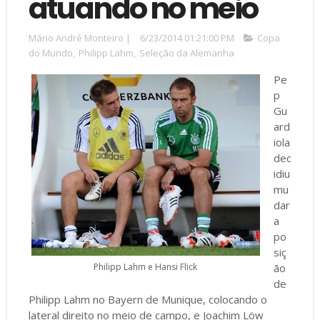
atuando no meio
Mário André Monteiro
|
6/23/2014 01:21:00 PM
Copa
do Mundo
,
Philipp Lahm
,
Seleção da Alemanha
Pe
p
Gu
ard
iola
dec
idiu
mu
dar
a
po
siç
Philipp Lahm e Hansi Flick
ão
de
Philipp Lahm no Bayern de Munique, colocando o
lateral direito no meio de campo, e Joachim Löw