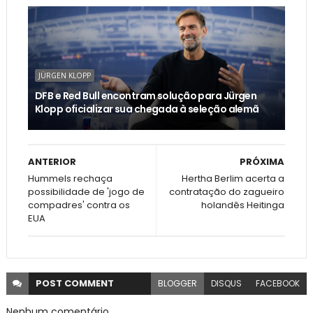
JÜRGEN KLOPP
DFB e Red Bull encontram solução para Jürgen
Klopp oficializar sua chegada à seleção alemã
ANTERIOR
PRÓXIMA
Hummels rechaça
Hertha Berlim acerta a
possibilidade de 'jogo de
contratação do zagueiro
compadres' contra os
holandês Heitinga
EUA
POST
COMMENT
BLOGGER
DISQUS
FACEBOOK
Nenhum comentário