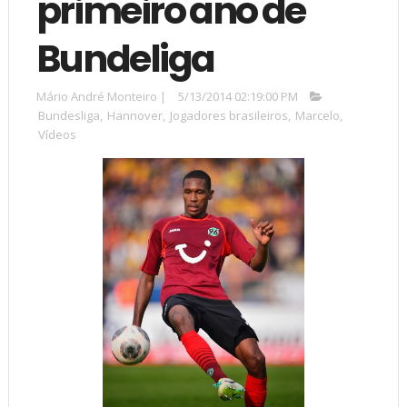
primeiro ano de
Bundeliga
Mário André Monteiro
|
5/13/2014 02:19:00 PM
Bundesliga
,
Hannover
,
Jogadores brasileiros
,
Marcelo
,
Vídeos