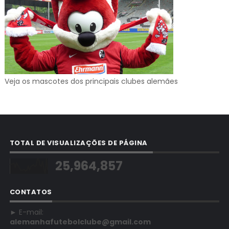
Veja os mascotes dos principais clubes alemães
TOTAL DE VISUALIZAÇÕES DE PÁGINA
25,964,857
CONTATOS
► E-mail:
alemanhafutebolclube@gmail.com