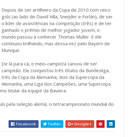
Depois de ser artilheiro da Copa de 2010 com cinco
gols (ao lado de David Villa, Sneijder e Forlán), de ser
o líder de assistências na competição (três) e de ter
ganhado o prêmio de melhor jogador jovem, o
mundo passou a conhecer Thomas Müller. E ele
continuou brilhando, mas dessa vez pelo Bayern de
Munique.
De lá para cá, o meio-campista cansou de ser
campeão. Ele conquistou três títulos da Bundesliga,
três da Copa da Alemanha, dois da Supercopa da
Alemanha, uma Liga dos Campeões, uma Supercopa
o titular da equipe da Baviera.
ulo pela seleção alemã, o tetracampeonato mundial do
Facebook
Twitter
Google+