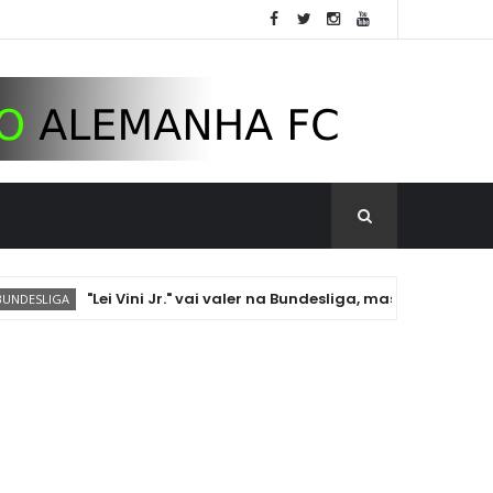
"Lei Vini Jr." vai valer na Bundesliga, mas com mudança im
A