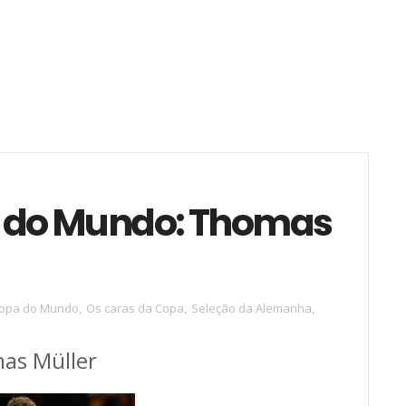
a do Mundo: Thomas
opa do Mundo
,
Os caras da Copa
,
Seleção da Alemanha
,
as Müller