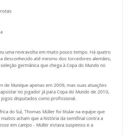
rrotas
na
reu uma reviravolta em muito pouco tempo. Há quatro
era desconhecido até mesmo dos torcedores alemães,
a seleção germânica que chega à Copa do Mundo no
ayern de Munique apenas em 2009, mas suas atuações
 apostar no jogador já para Copa do Mundo de 2010,
ogos disputados como profissional.
ica do Sul, Thomas Müller foi titular na equipe que
, muitos acham que a história da semifinal contra a
ivesse em campo - Müller estava suspenso e a