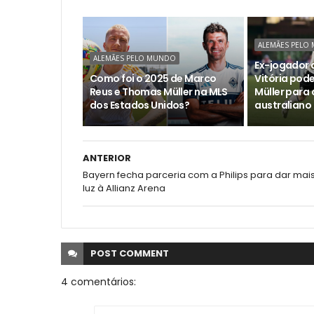
ALEMÃES PELO
ALEMÃES PELO MUNDO
Ex-jogador 
Como foi o 2025 de Marco
Vitória pod
Reus e Thomas Müller na MLS
Müller para 
dos Estados Unidos?
australiano
ANTERIOR
Bayern fecha parceria com a Philips para dar mai
luz à Allianz Arena
POST
COMMENT
4 comentários: