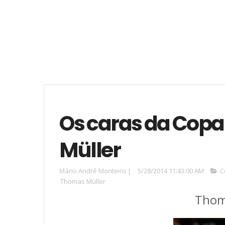
Os caras da Cop
Müller
Mário André Monteiro
|
5/28/2014 11:43:00 AM
C
Thomas Müller
Thom