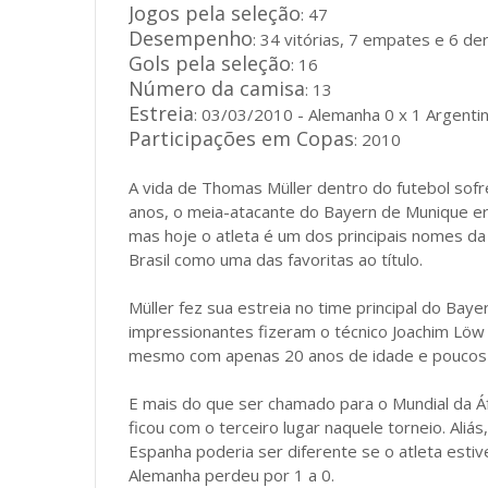
Jogos pela seleção
: 47
Desempenho
: 34 vitórias, 7 empates e 6 de
Gols pela seleção
: 16
Número da camisa
: 13
Estreia
: 03/03/2010 - Alemanha 0 x 1 Argenti
Participações em Copas
: 2010
A vida de Thomas Müller dentro do futebol sof
anos, o meia-atacante do Bayern de Munique 
mas hoje o atleta é um dos principais nomes d
Brasil como uma das favoritas ao título.
Müller fez sua estreia no time principal do B
impressionantes fizeram o técnico Joachim Löw
mesmo com apenas 20 anos de idade e poucos j
E mais do que ser chamado para o Mundial da Áfr
ficou com o terceiro lugar naquele torneio. Aliás
Espanha poderia ser diferente se o atleta est
Alemanha perdeu por 1 a 0.