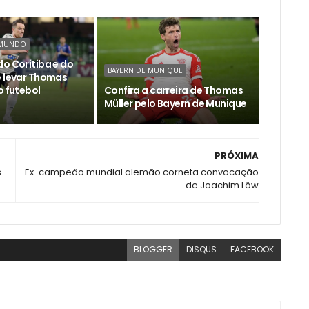
 MUNDO
do Coritiba e do
BAYERN DE MUNIQUE
e levar Thomas
o futebol
Confira a carreira de Thomas
Müller pelo Bayern de Munique
PRÓXIMA
s
Ex-campeão mundial alemão corneta convocação
de Joachim Löw
BLOGGER
DISQUS
FACEBOOK