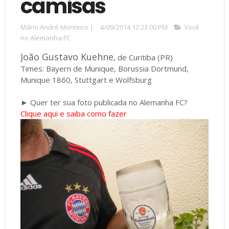
camisas
Mário André Monteiro
|
4/09/2014 12:23:00 PM
Você
no Alemanha FC
João Gustavo Kuehne
, de Curitiba (PR)
Times: Bayern de Munique, Borussia Dortmund,
Munique 1860, Stuttgart e Wolfsburg
► Quer ter sua foto publicada no Alemanha FC?
Clique aqui e saiba como fazer