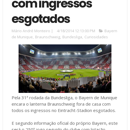
com ingressos
esgotados
Mário André Monteiro
|
4/18/2014 12:13:00 PM
Bayern
de Munique
,
Braunschweig
,
Bundesliga
,
Curiosidades
Pela 31ª rodada da Bundesliga, o Bayern de Munique
encara o lanterna Braunschweig fora de casa com
todos os ingressos no Eintracht-Stadion esgotados.
E segundo informação oficial do próprio Bayern, este
será o 250º jogo seguido do clube com lotação