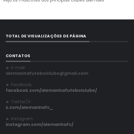
TOTAL DE VISUALIZAÇÕES DE PÁGINA
CONTATOS
► E-mail:
alemanhafutebolclube@gmail.com
► Facebook:
facebook.com/alemanhafutebolclube/
► Twitter/X:
x.com/alemanhafc_
► Instagram:
instagram.com/alemanhafc/