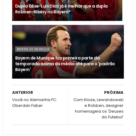
Dupla Olise-Luis Diaz já é melhor que a dupla
Robben-Ribéry no Bayern?
BAYERN DE MUNIQUE
Bayern de Munique faz primeira parte da
temporada acima da média até para o 'padrão
Bayern'
ANTERIOR
PRÓXIMA
Você no Alemanha FC:
Com Klose, Lewandowski
Oberdan Faber
e Robben, designer
homenageia os 'Deuses
do Futebol'