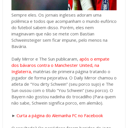
Sempre eles. Os jornais ingleses adoram uma
polêmica e todos que acompanham o mundo eufórico
do futebol sabem disso. Porém, eles nem
imaginavam que não se mete com Bastian
Schweinsteiger sem ficar impune, pelo menos na
Bavária.
Daily Mirror e The Sun publicaram,
após o empate
dos bávaros contra o Manchester United, na
Inglaterra,
matérias de primeira página tratando o
jogador de forma pejorativa. O Daily Mirror chamou o
atleta de “You dirty Schwein” (seu porco sujo) e The
Sun ousou com o título “You Schwein” (seu porco). O
Bayern não gostou nadinha do trocadilho (Para quem
não sabe, Schwein significa porco, em alemão).
►
Curta a página do Alemanha FC no Facebook
O resultado? Os periódicos foram banidos do jogo