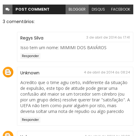
POST
COMMENT
BLOGGER
DISQUS
FACEBOOK
3 comentários:
Regys Silva
3 de abril de 2014 às 17:41
Isso tem um nome: MIMIMI DOS BAVÁROS
Responder
Unknown
4 de abril de 2014 às 08:24
Acredito que o time agiu certo, indiferente da situação
de expulsão, este tipo de atitude pode gerar uma
confusão até maior se um torcedor sem cérebro (ou
pior um grupo deles) resolve querer tirar "satisfação". A
UEFA não tem como punir alguém por isto, mais
deveria soltar uma nota de repudio ou algo parecido
Responder