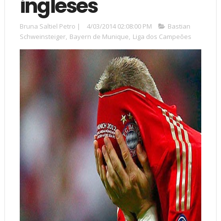
ingleses
Bruna Saltiel Petro
|
4/03/2014 02:08:00 PM
Bastian
Schweinsteiger
,
Bayern de Munique
,
Liga dos Campeões