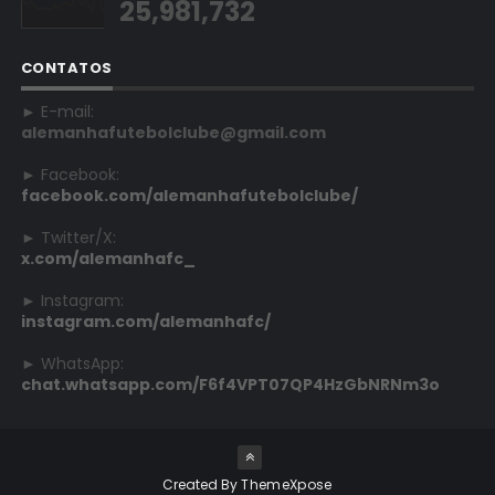
25,981,732
CONTATOS
► E-mail:
alemanhafutebolclube@gmail.com
► Facebook:
facebook.com/alemanhafutebolclube/
► Twitter/X:
x.com/alemanhafc_
► Instagram:
instagram.com/alemanhafc/
► WhatsApp:
chat.whatsapp.com/F6f4VPT07QP4HzGbNRNm3o
Created By
ThemeXpose