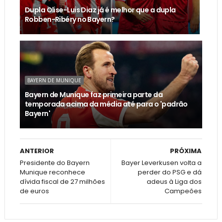
Dupla Olise-Luis Diaz já é melhor que a dupla
Robben-Ribéry no Bayern?
BAYERN DE MUNIQUE
Bayern de Munique faz primeira parte da
temporada acima da média até para o 'padrão
Bayern'
ANTERIOR
PRÓXIMA
Presidente do Bayern
Bayer Leverkusen volta a
Munique reconhece
perder do PSG e dá
dívida fiscal de 27 milhões
adeus à Liga dos
de euros
Campeões