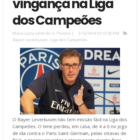
vingança na Liga
dos Campeões
Maria Luiza Iubel de O. Pereira
|
3/12/2014 01:15:00 PM
Bayer Leverkusen
,
Liga dos Campeões
O Bayer Leverkusen não tem missão fácil na Liga dos
Campeões. O time perdeu, em casa, de 4 a 0 no jogo
de ida contra o Paris Saint-Germain, pelas oitavas de
final, e precisa reverter o placar nesta quarta-feira