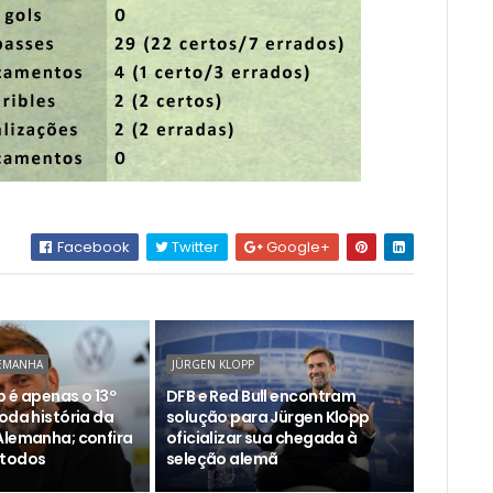
Facebook
Twitter
Google+
LEMANHA
JÜRGEN KLOPP
 é apenas o 13º
DFB e Red Bull encontram
oda história da
solução para Jürgen Klopp
Alemanha; confira
oficializar sua chegada à
 todos
seleção alemã