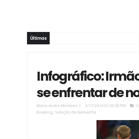
Últimas
Infográfico: Irm
se enfrentar de 
Mário André Monteiro
|
3/17/2014 01:02:00 PM
C
Boateng
,
Seleção da Alemanha