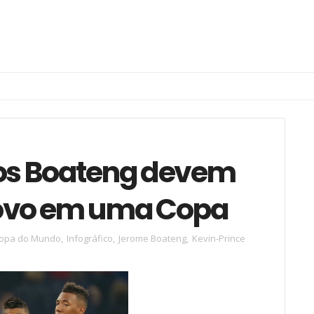
ãos Boateng devem
novo em uma Copa
opa do Mundo
,
Infográfico
,
Jerome Boateng
,
Kevin-Prince