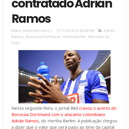
contratado Adrián
Ramos
Mário André Monteiro
|
3/17/2014 01:38:00 PM
Adrián
Ramos
,
Borussia Dortmund
,
Hertha Berlim
,
Mercado da
bola
Nesta segunda-feira, o jornal Bild
cravou o acerto do
Borussia Dortmund com o atacante colombiano
Adrián Ramos
, do Hertha Berlim. A publicação chegou
a dizer que o valor que será pago ao time da capital