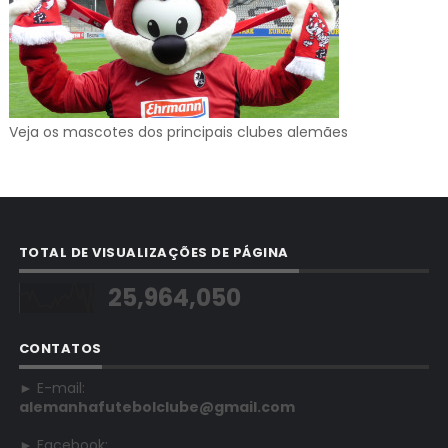
Veja os mascotes dos principais clubes alemães
TOTAL DE VISUALIZAÇÕES DE PÁGINA
25,964,050
CONTATOS
► E-mail:
alemanhafutebolclube@gmail.com
► Facebook: