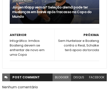
JÜRGEN KLOPP
Jürgen Klopp vem aí? Seleção alemã pode ter
mudanças em breve após fracasso na Copa do
Mundo
ANTERIOR
PRÓXIMA
Infográfico: Irmãos
Sem Huntelaar e Boateng
Boateng devem se
contra o Real, Schalke
enfrentar de novo em
terá apoio da torcida
uma Copa
POST
COMMENT
BLOGGER
DISQUS
FACEBOOK
Nenhum comentário