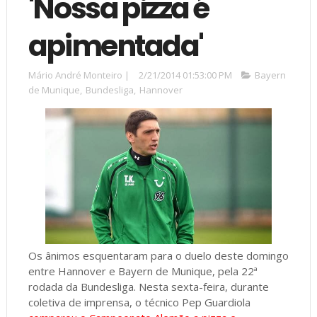
'Nossa pizza é
apimentada'
Mário André Monteiro
|
2/21/2014 01:53:00 PM
Bayern
de Munique
,
Bundesliga
,
Hannover
Os ânimos esquentaram para o duelo deste domingo
entre Hannover e Bayern de Munique, pela 22ª
rodada da Bundesliga. Nesta sexta-feira, durante
coletiva de imprensa, o técnico Pep Guardiola