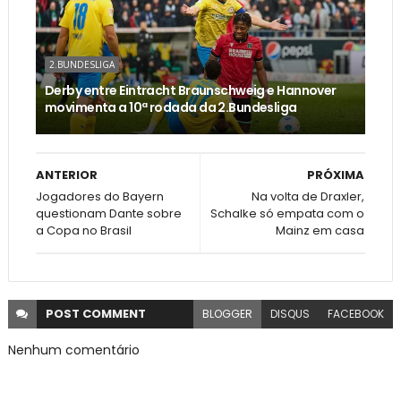
2.BUNDESLIGA
Derby entre Eintracht Braunschweig e Hannover
movimenta a 10ª rodada da 2.Bundesliga
ANTERIOR
PRÓXIMA
Jogadores do Bayern
Na volta de Draxler,
questionam Dante sobre
Schalke só empata com o
a Copa no Brasil
Mainz em casa
POST
COMMENT
BLOGGER
DISQUS
FACEBOOK
Nenhum comentário