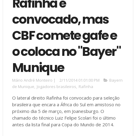
Rafinha é
convocado, mas
CBF comete gafe e
o coloca no "Bayer"
Munique
Mário André Monteiro
|
2/11/2014 01:01:00 PM
Bayern
de Munique
,
Jogadores brasileiros
,
Rafinha
O lateral direito Rafinha foi convocado para seleção
brasileira que encara a África do Sul em amistoso no
próximo dia 5 de março, em Joanesburgo. O
chamado do técnico Luiz Felipe Scolari foi o último
antes da lista final para Copa do Mundo de 2014.