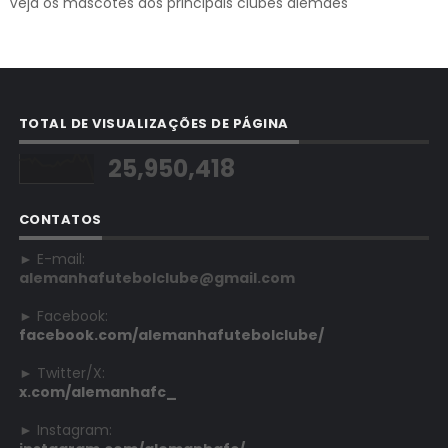
Veja os mascotes dos principais clubes alemães
TOTAL DE VISUALIZAÇÕES DE PÁGINA
25,950,418
CONTATOS
► E-mail:
alemanhafutebolclube@gmail.com
► Facebook:
facebook.com/alemanhafutebolclube/
► Twitter/X:
x.com/alemanhafc_
► Instagram: