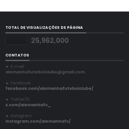
TOTAL DE VISUALIZAÇÕES DE PÁGINA
25,962,000
CONTATOS
► E-mail:
alemanhafutebolclube@gmail.com
► Facebook:
facebook.com/alemanhafutebolclube/
► Twitter/X:
x.com/alemanhafc_
► Instagram:
instagram.com/alemanhafc/