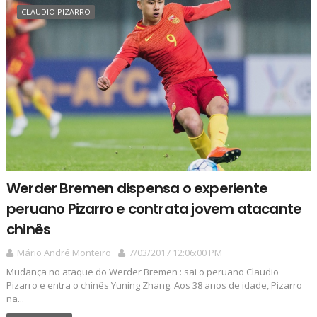
CLAUDIO PIZARRO
Werder Bremen dispensa o experiente
peruano Pizarro e contrata jovem atacante
chinês
Mário André Monteiro
7/03/2017 12:06:00 PM
Mudança no ataque do Werder Bremen : sai o peruano Claudio
Pizarro e entra o chinês Yuning Zhang. Aos 38 anos de idade, Pizarro
nã...