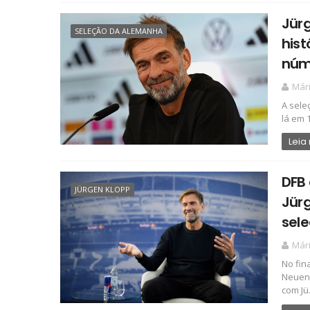
Jürg
SELEÇÃO DA ALEMANHA
hist
núm
Már
A sele
lá em 1
Leia
DFB 
JÜRGEN KLOPP
Jürg
sel
Már
No fin
Neuend
com Jü.