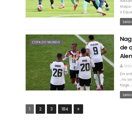
Alexan
etapa 
o Equa.
Leia
Nage
COPA DO MUNDO
de q
Ale
Már
Em ent
, no s
Nage...
Leia
1
2
3
184