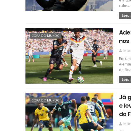
e a qu
culm...
Leia
Ade
COPA DO MUNDO
nos 
Már
Em um 
Aleman
de fina
Leia
Já g
COPA DO MUNDO
e le
do 
Már