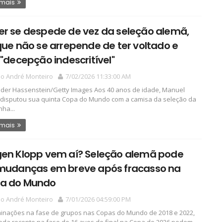
 mais
er se despede de vez da seleção alemã,
que não se arrepende de ter voltado e
 "decepção indescritível"
io André Monteiro
7/02/2026 11:33:00 AM
der Hassenstein/Getty Images Aos 40 anos de idade, Manuel
disputou sua quinta Copa do Mundo com a camisa da seleção da
ha...
 mais
gen Klopp vem aí? Seleção alemã pode
 mudanças em breve após fracasso na
a do Mundo
io André Monteiro
7/01/2026 04:59:00 PM
minações na fase de grupos nas Copas do Mundo de 2018 e 2022,