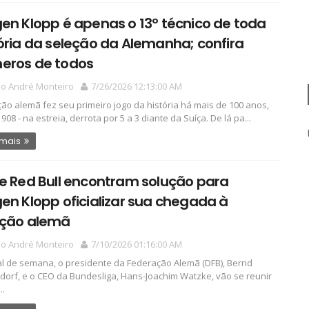
en Klopp é apenas o 13º técnico de toda
ória da seleção da Alemanha; confira
eros de todos
io André Monteiro
7/26/2026 12:13:00 AM
ção alemã fez seu primeiro jogo da história há mais de 100 anos,
908 - na estreia, derrota por 5 a 3 diante da Suíça. De lá pa...
 mais
e Red Bull encontram solução para
en Klopp oficializar sua chegada à
eção alemã
io André Monteiro
7/10/2026 01:16:00 AM
al de semana, o presidente da Federação Alemã (DFB), Bernd
orf, e o CEO da Bundesliga, Hans-Joachim Watzke, vão se reunir
..