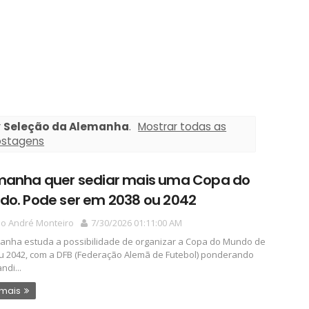
r
Seleção da Alemanha
.
Mostrar todas as
ostagens
manha quer sediar mais uma Copa do
do. Pode ser em 2038 ou 2042
io André Monteiro
7/30/2026 01:11:00 AM
anha estuda a possibilidade de organizar a Copa do Mundo de
u 2042, com a DFB (Federação Alemã de Futebol) ponderando
ndi...
 mais