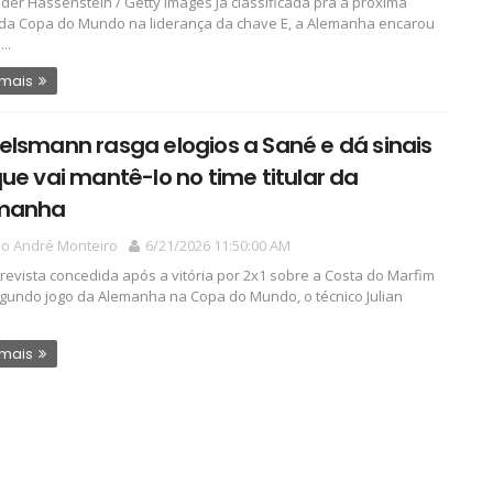
der Hassenstein / Getty Images Já classificada pra a próxima
da Copa do Mundo na liderança da chave E, a Alemanha encarou
..
 mais
lsmann rasga elogios a Sané e dá sinais
ue vai mantê-lo no time titular da
manha
io André Monteiro
6/21/2026 11:50:00 AM
revista concedida após a vitória por 2x1 sobre a Costa do Marfim
egundo jogo da Alemanha na Copa do Mundo, o técnico Julian
 mais