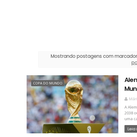
Mostrando postagens com marcado
p
Ale
COPA DO MUNDO
Mun
Már
A Alem
2038 o
uma ca
Leia