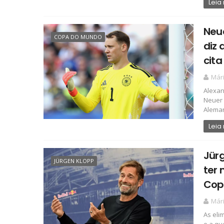
Leia
Neu
COPA DO MUNDO
diz 
cita
Már
Alexan
Neuer 
Aleman
Leia
Jür
JÜRGEN KLOPP
ter
Cop
Már
As eli