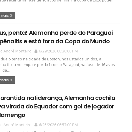
eda recente na fase de 16 avos de final na Copa de 2026 podem
 mais
us, penta! Alemanha perde do Paraguai
pênaltis e está fora da Copa do Mundo
io André Monteiro
6/29/2026 08:30:00 PM
duelo tenso na cidade de Boston, nos Estados Unidos, a
ha ficou no empate por 1x1 com o Paraguai, na fase de 16 avos
l da...
 mais
arantida na liderança, Alemanha cochila
va virada do Equador com gol de jogador
Flamengo
io André Monteiro
6/25/2026 06:57:00 PM