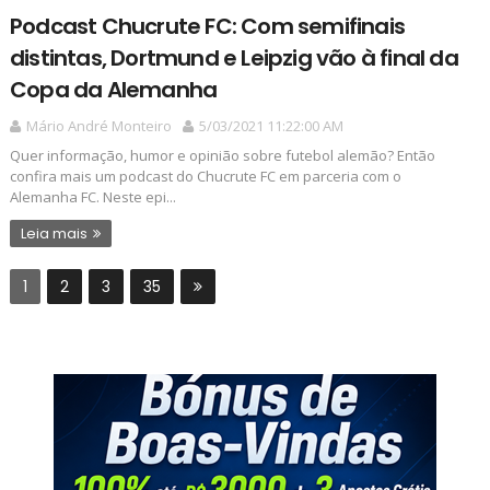
Podcast Chucrute FC: Com semifinais
distintas, Dortmund e Leipzig vão à final da
Copa da Alemanha
Mário André Monteiro
5/03/2021 11:22:00 AM
Quer informação, humor e opinião sobre futebol alemão? Então
confira mais um podcast do Chucrute FC em parceria com o
Alemanha FC. Neste epi...
Leia mais
1
2
3
35