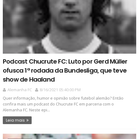
Podcast Chucrute FC: Luto por Gerd Müller
ofusca 1ª rodada da Bundesliga, que teve
show de Haaland
Alemanha FC
8/16/2021 05:40:00 PM
Quer informação, humor e opinião sobre futebol alemão? Então
confira mais um podcast do Chucrute FC em parceria com o
Alemanha FC. Neste epi...
Leia mais