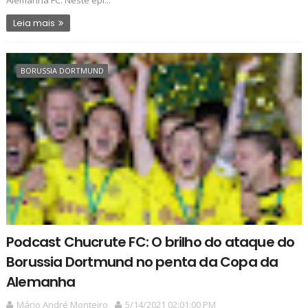
Leia mais
BORUSSIA DORTMUND
Podcast Chucrute FC: O brilho do ataque do
Borussia Dortmund no penta da Copa da
Alemanha
Mário André Monteiro
5/14/2021 02:01:00 PM