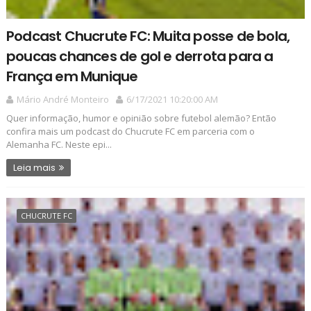
Podcast Chucrute FC: Muita posse de bola,
poucas chances de gol e derrota para a
França em Munique
Mário André Monteiro
6/17/2021 10:20:00 AM
Quer informação, humor e opinião sobre futebol alemão? Então
confira mais um podcast do Chucrute FC em parceria com o
Alemanha FC. Neste epi...
Leia mais
CHUCRUTE FC