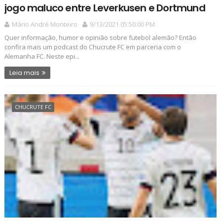
jogo maluco entre Leverkusen e Dortmund
Mário André Monteiro
9/13/2021 05:50:00 PM
Quer informação, humor e opinião sobre futebol alemão? Então
confira mais um podcast do Chucrute FC em parceria com o
Alemanha FC. Neste epi...
Leia mais
CHUCRUTE FC