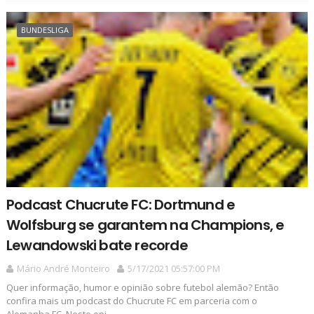
BUNDESLIGA
Podcast Chucrute FC: Dortmund e
Wolfsburg se garantem na Champions, e
Lewandowski bate recorde
Mário André Monteiro
5/17/2021 05:57:00 PM
Quer informação, humor e opinião sobre futebol alemão? Então
confira mais um podcast do Chucrute FC em parceria com o
Alemanha FC. Neste epi...