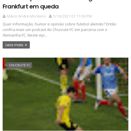
Frankfurt em queda
Mário André Monteiro
5/10/2021 01:11:00 PM
Quer informação, humor e opinião sobre futebol alemão? Então
confira mais um podcast do Chucrute FC em parceria com o
Alemanha FC. Neste epi...
Leia mais
CHUCRUTE FC