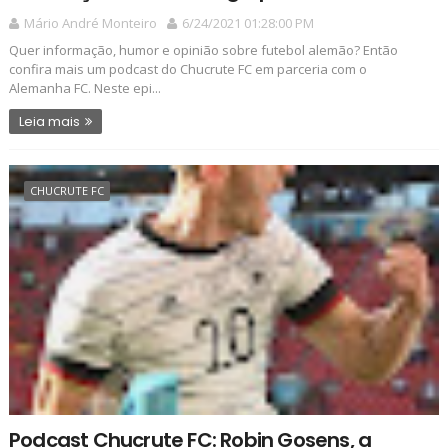
Mário André Monteiro
6/24/2021 01:28:00 PM
Quer informação, humor e opinião sobre futebol alemão? Então
confira mais um podcast do Chucrute FC em parceria com o
Alemanha FC. Neste epi...
Leia mais
CHUCRUTE FC
Podcast Chucrute FC: Robin Gosens, a