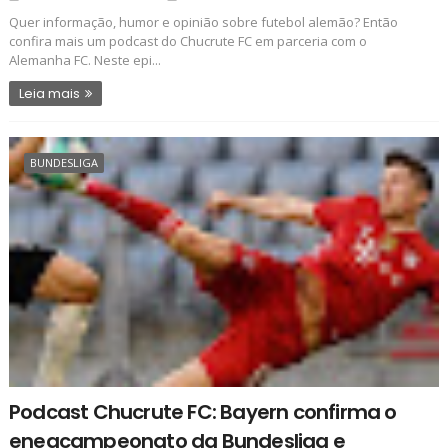
Quer informação, humor e opinião sobre futebol alemão? Então
confira mais um podcast do Chucrute FC em parceria com o
Alemanha FC. Neste epi...
Leia mais
BUNDESLIGA
Podcast Chucrute FC: Bayern confirma o
eneacampeonato da Bundesliga e