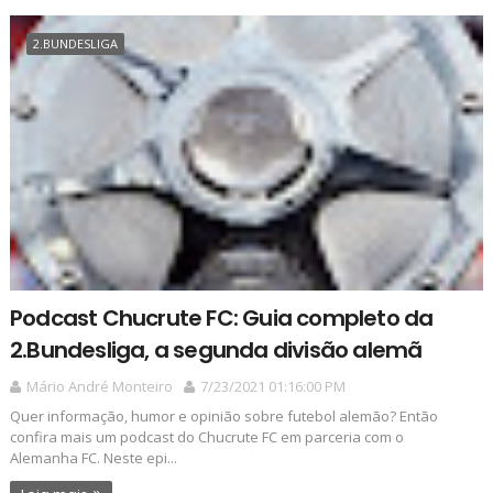
2.BUNDESLIGA
Podcast Chucrute FC: Guia completo da
2.Bundesliga, a segunda divisão alemã
Mário André Monteiro
7/23/2021 01:16:00 PM
Quer informação, humor e opinião sobre futebol alemão? Então
confira mais um podcast do Chucrute FC em parceria com o
Alemanha FC. Neste epi...