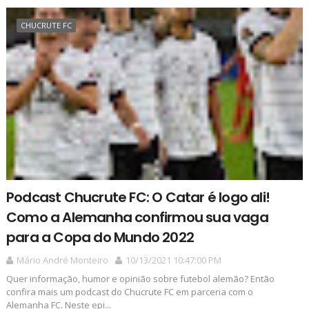
CHUCRUTE FC
Podcast Chucrute FC: O Catar é logo ali!
Como a Alemanha confirmou sua vaga
para a Copa do Mundo 2022
Mário André Monteiro
10/13/2021 10:47:00 PM
Quer informação, humor e opinião sobre futebol alemão? Então
confira mais um podcast do Chucrute FC em parceria com o
Alemanha FC. Neste epi...