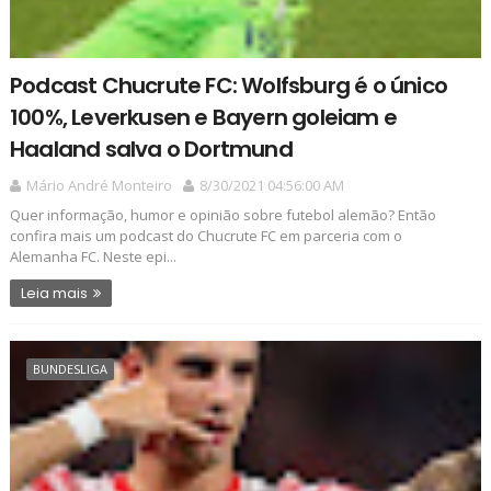
Podcast Chucrute FC: Wolfsburg é o único
100%, Leverkusen e Bayern goleiam e
Haaland salva o Dortmund
Mário André Monteiro
8/30/2021 04:56:00 AM
Quer informação, humor e opinião sobre futebol alemão? Então
confira mais um podcast do Chucrute FC em parceria com o
Alemanha FC. Neste epi...
Leia mais
BUNDESLIGA