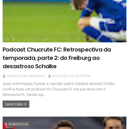
Podcast Chucrute FC: Retrospectiva da
temporada, parte 2: do Freiburg ao
desastroso Schalke
Mário André Monteiro
6/03/2021 05:47:00 PM
Quer informação, humor e opinião sobre futebol alemão? Então
confira mais um podcast do Chucrute FC em parceria com o
Alemanha FC. Neste epi...
Leia mais
BUNDESLIGA