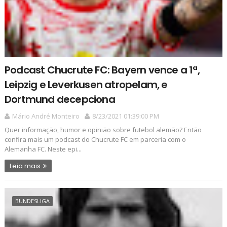
Podcast Chucrute FC: Bayern vence a 1ª,
Leipzig e Leverkusen atropelam, e
Dortmund decepciona
Mário André Monteiro
8/23/2021 01:39:00 PM
Quer informação, humor e opinião sobre futebol alemão? Então
confira mais um podcast do Chucrute FC em parceria com o
Alemanha FC. Neste epi...
Leia mais
BUNDESLIGA