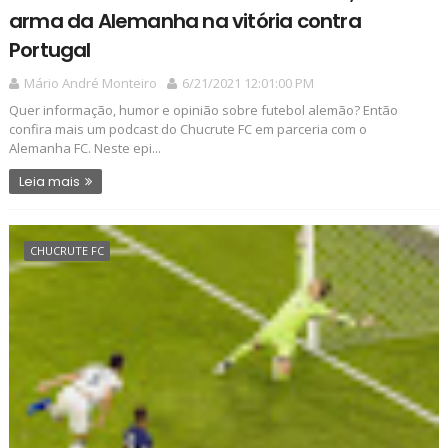
arma da Alemanha na vitória contra
Portugal
Mário André Monteiro
6/21/2021 12:01:00 PM
Quer informação, humor e opinião sobre futebol alemão? Então
confira mais um podcast do Chucrute FC em parceria com o
Alemanha FC. Neste epi...
Leia mais
CHUCRUTE FC