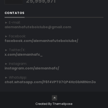
25,959,971
CONTATOS
► E-mail:
alemanhafutebolclube@gmail.com
► Facebook:
facebook.com/alemanhafutebolclube/
► Twitter/X:
x.com/alemanhafc_
► Instagram:
instagram.com/alemanhafc/
► WhatsApp:
chat.whatsapp.com/F6f4VPT07QP4HzGbNRNm3o
Created By
ThemeXpose