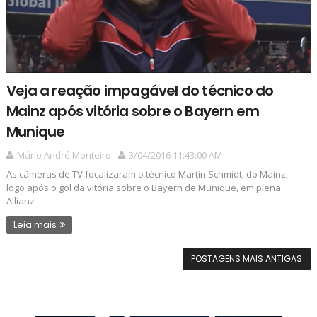
Veja a reação impagável do técnico do
Mainz após vitória sobre o Bayern em
Munique
Mário André Monteiro
3/04/2016 11:43:00 AM
As câmeras de TV focalizaram o técnico Martin Schmidt, do Mainz,
logo após o gol da vitória sobre o Bayern de Munique, em plena
Allianz ...
Leia mais
POSTAGENS MAIS ANTIGAS