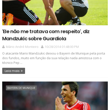
'Ele não me tratava com respeito', diz
Mandzukic sobre Guardiola
Mário André Monteiro
10/28/2014 01:48:00 PM
O atacante Mario Mandzukic deixou o Bayern de Munique pela porta
dos fundos, muito em função da sua relação nada amistosa com o
técnico Pep ...
Leia mais
BAYERN DE MUNIQUE