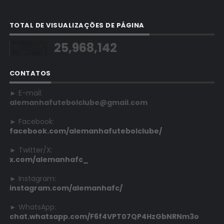
TOTAL DE VISUALIZAÇÕES DE PÁGINA
25,968,142
CONTATOS
► E-mail:
alemanhafutebolclube@gmail.com
► Facebook:
facebook.com/alemanhafutebolclube/
► Twitter/X:
x.com/alemanhafc_
► Instagram:
instagram.com/alemanhafc/
► WhatsApp:
chat.whatsapp.com/F6f4VPT07QP4HzGbNRNm3o