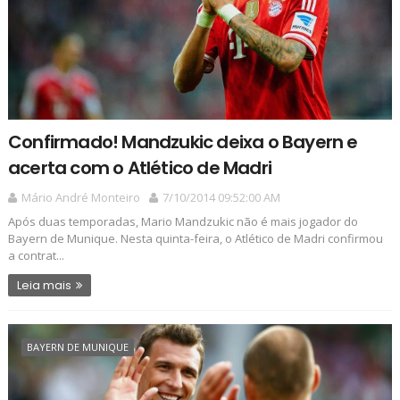
Confirmado! Mandzukic deixa o Bayern e
acerta com o Atlético de Madri
Mário André Monteiro
7/10/2014 09:52:00 AM
Após duas temporadas, Mario Mandzukic não é mais jogador do
Bayern de Munique. Nesta quinta-feira, o Atlético de Madri confirmou
a contrat...
Leia mais
BAYERN DE MUNIQUE