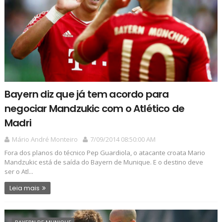
Bayern diz que já tem acordo para
negociar Mandzukic com o Atlético de
Madri
Mário André Monteiro
7/09/2014 08:50:00 AM
Fora dos planos do técnico Pep Guardiola, o atacante croata Mario
Mandzukic está de saída do Bayern de Munique. E o destino deve
ser o Atl...
Leia mais