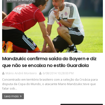
BAYERN DE MUNIQUE
Mandzukic confirma saída do Bayern e diz
que não se encaixa no estilo Guardiola
Mário André Monteiro
6/08/2014 10:28:00 PM
Concentrado em território brasileiro com a seleção da Croácia para
disputa da Copa do Mundo, o atacante Mario Mandzukic teve que
falar sob...
Leia mais