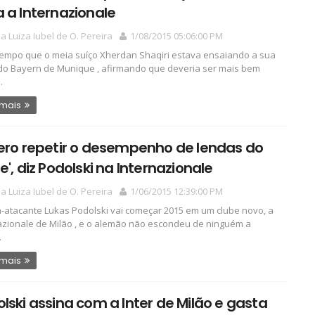
 a Internazionale
a Luiza Iubel de O. Pereira
1/08/2015 05:06:00 PM
tempo que o meia suíço Xherdan Shaqiri estava ensaiando a sua
do Bayern de Munique , afirmando que deveria ser mais bem
.
 mais
ero repetir o desempenho de lendas do
e', diz Podolski na Internazionale
a Luiza Iubel de O. Pereira
1/06/2015 12:39:00 PM
-atacante Lukas Podolski vai começar 2015 em um clube novo, a
azionale de Milão , e o alemão não escondeu de ninguém a
.
 mais
lski assina com a Inter de Milão e gasta