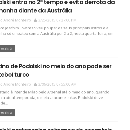
lski entra no 2º tempo e evita derrota da
manha diante da Austrália
io André Monteiro
3/25/2015 07:27:00 PM
ico Joachim Löw resolveu poupar os seus principais astros e a
ha só empatou com a Austrália por 2 a 2, nesta quarta-feira, em
 mais
ino de Podolski no meio do ano pode ser
tebol turco
io André Monteiro
3/06/2015 07:55:00 AM
tado à Inter de Milão pelo Arsenal até o meio do ano, quando
a a atual temporada, o meia-atacante Lukas Podolski deve
de...
 mais