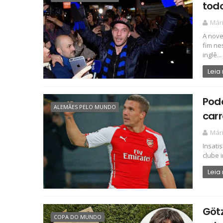
todo
Már
A nove
fim ne
inglê...
Leia
Podo
ALEMÃES PELO MUNDO
carr
Már
Insati
clube 
Leia
Götz
COPA DO MUNDO