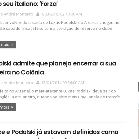
 seu italiano: 'Forza'
io André Monteiro
1/03/2015 02:40:00 AM
la envolvendo a saída de Lukas Podolski do Arsenal chegou ao
ste sábado. Insatisfeito com a condição de reserva no clube
 mais
lski admite que planeja encerrar a sua
eira no Colônia
io André Monteiro
12/01/2014 09:36:00 AM
sfeito no Arsenal, o meia-atacante Lukas Podolski deve sair do
inglês já em janeiro, quando se abre mais uma janela de transfe...
 mais
e e Podolski já estavam definidos como