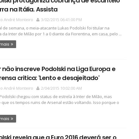
lski protagoniza cobrança de escanteio
rra na Itália. Assista
io André Monteiro
3/02/2015 06:41:00 PM
al de semana, o meia-atacante Lukas Podolski foi titular na
 da Inter de Milão por 1 a 0 diante da Fiorentina, em casa, pelo ...
 mais
r não inscreve Podolski na Liga Europa e
ensa critica: 'Lento e desajeitado'
io André Monteiro
2/04/2015 10:02:00 AM
Podolski chegou com status de estrela à Inter de Milão, mas
 que os tempos ruins de Arsenal estão voltando. Isso porque o
 mais
lski revela que a Euro 2016 deverá ser o