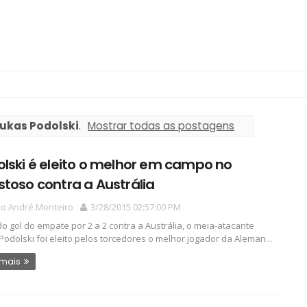
ukas Podolski
.
Mostrar todas as postagens
lski é eleito o melhor em campo no
toso contra a Austrália
io André Monteiro
3/28/2015 02:57:00 PM
do gol do empate por 2 a 2 contra a Austrália, o meia-atacante
Podolski foi eleito pelos torcedores o melhor jogador da Aleman...
 mais