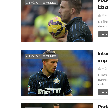
Podo
ALEMÃES PELO MUNDO
biza
Már
No fin
derrota
Leia
Inte
ALEMÃES PELO MUNDO
impr
Már
Lukas 
parece
club...
Leia
Podo