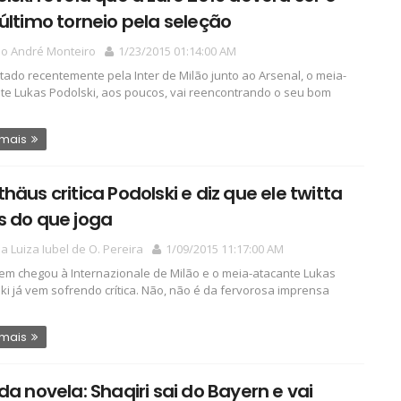
último torneio pela seleção
io André Monteiro
1/23/2015 01:14:00 AM
tado recentemente pela Inter de Milão junto ao Arsenal, o meia-
te Lukas Podolski, aos poucos, vai reencontrando o seu bom
 mais
häus critica Podolski e diz que ele twitta
s do que joga
a Luiza Iubel de O. Pereira
1/09/2015 11:17:00 AM
m chegou à Internazionale de Milão e o meia-atacante Lukas
ki já vem sofrendo crítica. Não, não é da fervorosa imprensa
 mais
da novela: Shaqiri sai do Bayern e vai