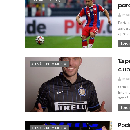
para
Mari
Fazia 
saída 
aprov..
Leia
'Esp
ALEMÃES PELO MUNDO
club
Mari
O meia
Intern
satisf..
Leia
Podo
ALEMÃES PELO MUNDO