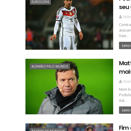
EUROCOPA
seu 
Már
Contra
atacan
fute...
Leia
Matt
ALEMÃES PELO MUNDO
mai
Mari
Nem be
Podols
ital...
Leia
Fim 
BAYERN DE MUNIQUE