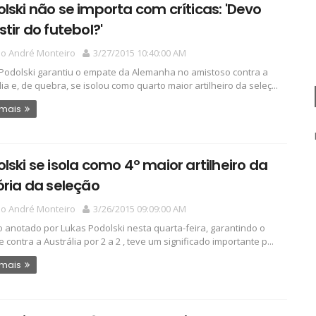
lski não se importa com críticas: 'Devo
stir do futebol?'
io André Monteiro
3/27/2015 10:40:00 AM
Podolski garantiu o empate da Alemanha no amistoso contra a
lia e, de quebra, se isolou como quarto maior artilheiro da seleç...
 mais
lski se isola como 4º maior artilheiro da
ória da seleção
io André Monteiro
3/26/2015 09:09:00 AM
o anotado por Lukas Podolski nesta quarta-feira, garantindo o
 contra a Austrália por 2 a 2 , teve um significado importante p...
 mais