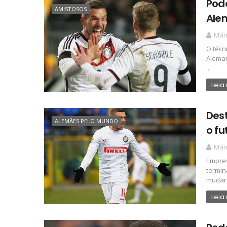
Podo
AMISTOSOS
Ale
Már
O técn
Aleman
...
Leia
Dest
ALEMÃES PELO MUNDO
o fu
Már
Empres
termin
mudar 
Leia