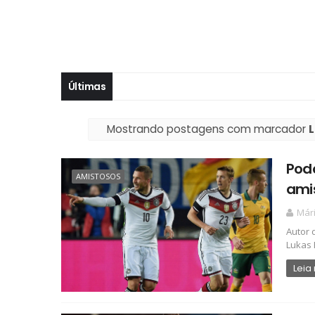
Últimas
Mostrando postagens com marcador
L
Podo
AMISTOSOS
amis
Már
Autor 
Lukas 
Leia