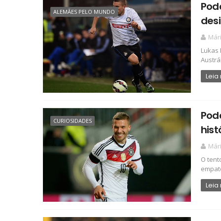
Podo
ALEMÃES PELO MUNDO
desi
Már
Lukas 
Austrá
Leia
Podo
CURIOSIDADES
hist
Már
O tent
empate
Leia