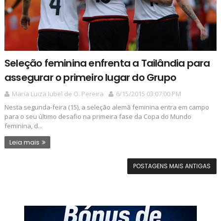
Seleção feminina enfrenta a Tailândia para
assegurar o primeiro lugar do Grupo
Maria Luiza Iubel de O. Pereira
6/15/2015 03:07:00 PM
Nesta segunda-feira (15), a seleção alemã feminina entra em campo
para o seu último desafio na primeira fase da Copa do Mundo
feminina, d...
Leia mais
POSTAGENS MAIS ANTIGAS