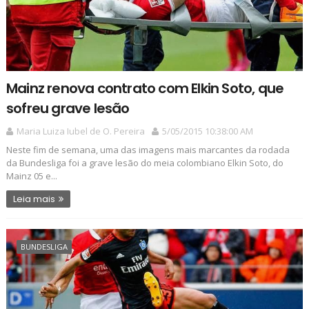
Mainz renova contrato com Elkin Soto, que
sofreu grave lesão
Maria Luiza Iubel de O. Pereira
5/05/2015 10:38:00 AM
Neste fim de semana, uma das imagens mais marcantes da rodada
da Bundesliga foi a grave lesão do meia colombiano Elkin Soto, do
Mainz 05 e...
Leia mais
BUNDESLIGA