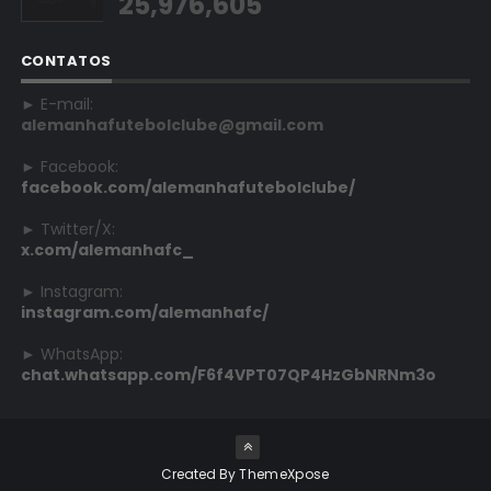
25,976,605
CONTATOS
► E-mail:
alemanhafutebolclube@gmail.com
► Facebook:
facebook.com/alemanhafutebolclube/
► Twitter/X:
x.com/alemanhafc_
► Instagram:
instagram.com/alemanhafc/
► WhatsApp:
chat.whatsapp.com/F6f4VPT07QP4HzGbNRNm3o
Created By
ThemeXpose