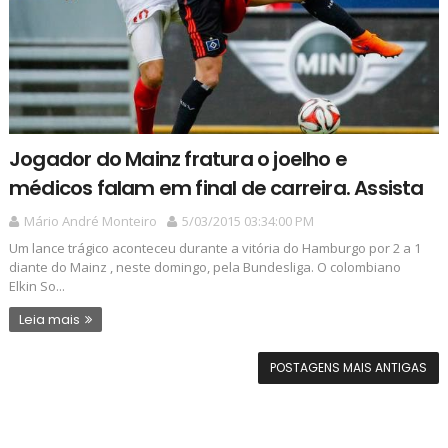
Jogador do Mainz fratura o joelho e
médicos falam em final de carreira. Assista
Mário André Monteiro
5/03/2015 03:34:00 PM
Um lance trágico aconteceu durante a vitória do Hamburgo por 2 a 1
diante do Mainz , neste domingo, pela Bundesliga. O colombiano
Elkin So...
Leia mais
POSTAGENS MAIS ANTIGAS