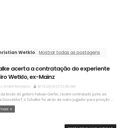
hristian Wetklo
.
Mostrar todas as postagens
lke acerta a contratação do experiente
iro Wetklo, ex-Mainz
io André Monteiro
8/13/2014 07:53:00 AM
 da lesão do goleiro Fabian Giefer, recém-contratado junto ao
a Düsseldorf, o Schalke foi atrás de outro jogador para posição ...
 mais