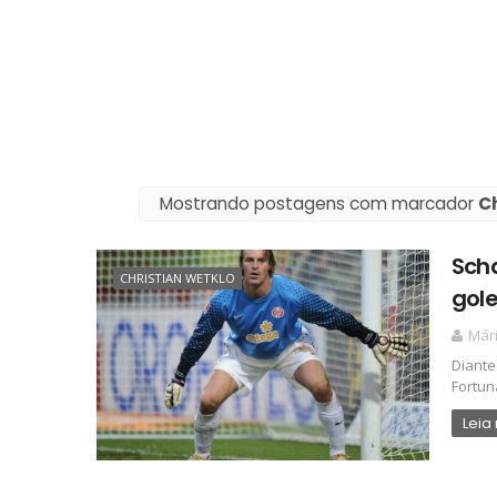
Mostrando postagens com marcador
C
Scha
CHRISTIAN WETKLO
gole
Már
Diante
Fortun
Leia