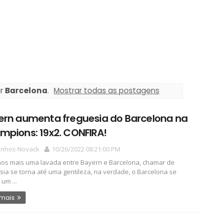
or
Barcelona
.
Mostrar todas as postagens
ern aumenta freguesia do Barcelona na
mpions: 19x2. CONFIRA!
linhos Novack
10/26/2022 08:21:00 PM
mos mais uma lavada entre Bayern e Barcelona, chamar de
sia se torna até uma gentileza, na verdade, o Barcelona se
um ...
 mais