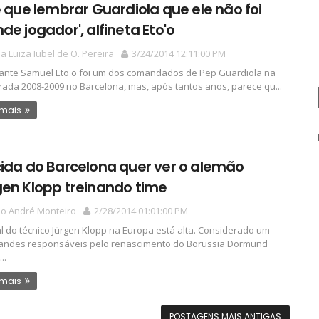
e que lembrar Guardiola que ele não foi
de jogador', alfineta Eto'o
a Luiza Iubel de O. Pereira
3/24/2014 12:11:00 PM
ante Samuel Eto'o foi um dos comandados de Pep Guardiola na
ada 2008-2009 no Barcelona, mas, após tantos anos, parece qu...
 mais
ida do Barcelona quer ver o alemão
en Klopp treinando time
io André Monteiro
2/28/2014 01:01:00 PM
l do técnico Jürgen Klopp na Europa está alta. Considerado um
andes responsáveis pelo renascimento do Borussia Dormund
..
 mais
POSTAGENS MAIS ANTIGAS