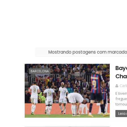
Mostrando postagens com marcad
Bay
BARCELONA
Cha
Car
E tive
fregue
tornou 
Leia