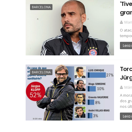
'Tiv
BARCELONA
gran
Mari
O atac
tempor
Leia
Torc
BARCELONA
Jürg
Már
A mora
dos gr
nos últ.
Leia