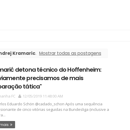
ndrej Kramaric
.
Mostrar todas as postagens
marić detona técnico do Hoffenheim:
viamente precisamos de mais
paração tática"
manha FC
12/05/2019 11:48:00 AM
arlos Eduardo Schön @cadado_schon Após uma sequência
sionante de cinco vitórias seguidas na Bundesliga (inclusive a
a...
 mais