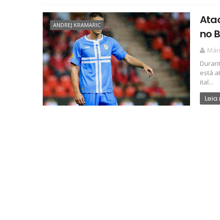
Ata
ANDREJ KRAMARIC
no 
Már
Durant
está a
ital...
Leia