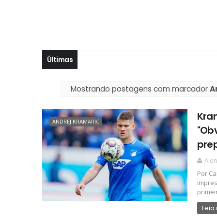
Últimas
Mostrando postagens com marcador
A
Kra
ANDREJ KRAMARIC
"Ob
pre
Ale
Por C
impres
primeir
Leia