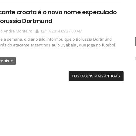
cante croata é o novo nome especulado
Borussia Dortmund
io André Monteiro
12/17/2014 09:27:00 AM
e a semana, o diário Bild informou que o Borussia Dortmund
trás do atacante argentino Paulo Dyabala , que joga no futebol
 mais
POSTAGENS MAIS ANTIGAS