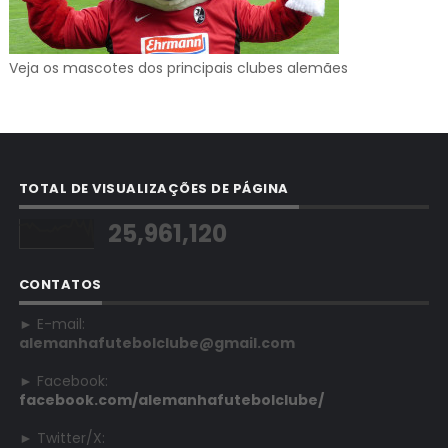
Veja os mascotes dos principais clubes alemães
TOTAL DE VISUALIZAÇÕES DE PÁGINA
25,961,120
CONTATOS
► E-mail:
alemanhafutebolclube@gmail.com
► Facebook:
facebook.com/alemanhafutebolclube/
► Twitter/X: