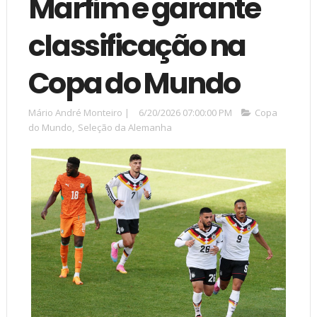
Marfim e garante
classificação na
Copa do Mundo
Mário André Monteiro
|
6/20/2026 07:00:00 PM
Copa
do Mundo
,
Seleção da Alemanha