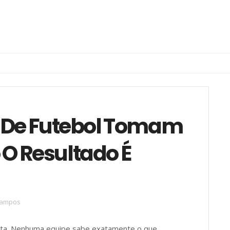
 De Futebol Tomam
O Resultado É
campos
eta. Nenhuma equipe sabe exatamente o que