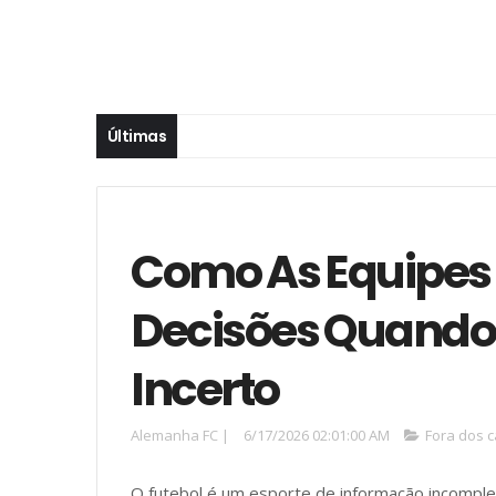
Últimas
Como As Equipes
Decisões Quando 
Incerto
Alemanha FC
|
6/17/2026 02:01:00 AM
Fora dos 
O futebol é um esporte de informação incompl