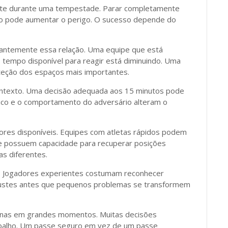
te durante uma tempestade. Parar completamente
ão pode aumentar o perigo. O sucesso depende do
tantemente essa relação. Uma equipe que está
 tempo disponível para reagir está diminuindo. Uma
teção dos espaços mais importantes.
ntexto. Uma decisão adequada aos 15 minutos pode
sico e o comportamento do adversário alteram o
dores disponíveis. Equipes com atletas rápidos podem
e possuem capacidade para recuperar posições
s diferentes.
o. Jogadores experientes costumam reconhecer
ajustes antes que pequenos problemas se transformem
penas em grandes momentos. Muitas decisões
balho. Um passe seguro em vez de um passe