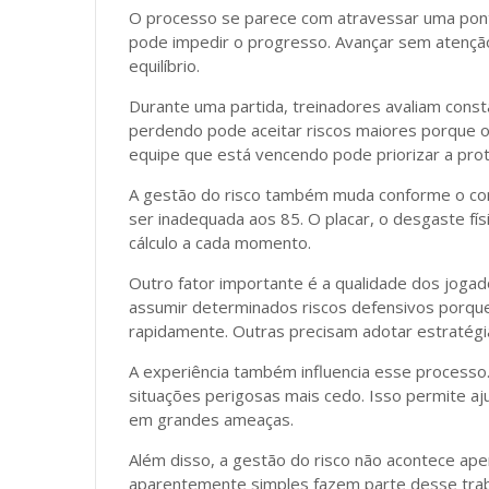
O processo se parece com atravessar uma pon
pode impedir o progresso. Avançar sem atenç
equilíbrio.
Durante uma partida, treinadores avaliam cons
perdendo pode aceitar riscos maiores porque o
equipe que está vencendo pode priorizar a pro
A gestão do risco também muda conforme o co
ser inadequada aos 85. O placar, o desgaste fí
cálculo a cada momento.
Outro fator importante é a qualidade dos joga
assumir determinados riscos defensivos porqu
rapidamente. Outras precisam adotar estratégia
A experiência também influencia esse process
situações perigosas mais cedo. Isso permite 
em grandes ameaças.
Além disso, a gestão do risco não acontece a
aparentemente simples fazem parte desse tra