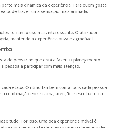
parte mais dinâmica da experiência. Para quem gosta
área pode trazer uma sensação mais animada.
ples tornam o uso mais interessante. O utilizador
ria, mantendo a experiência ativa e agradável.
ento
a de pensar no que está a fazer. O planejamento
 a pessoa a participar com mais atenção.
or cada etapa. O ritmo também conta, pois cada pessoa
Essa combinação entre calma, atenção e escolha torna
ase tudo. Por isso, uma boa experiência móvel é
ática por quem gosta de acesso rápido durante o dia.