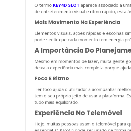
O termo
KEY4D SLOT
aparece associado a uma 
de entretenimento visual e ritmo rápido, esta 
Mais Movimento Na Experiência
Elementos visuais, ações rápidas e escolhas sim
pode sentir que cada momento tem energia próp
A Importância Do Planejam
Mesmo em momentos de lazer, muita gente gost
deixa a experiência mais completa porque ajuda
Foco E Ritmo
Ter foco ajuda o utilizador a acompanhar melh
tem o seu próprio jeito de usar a plataforma. 
tudo mais equilibrado.
Experiência No Telemóvel
Hoje, muitas pessoas usam o telemóvel para qu
essencial. O KEY4D pode ser usado de forma pr