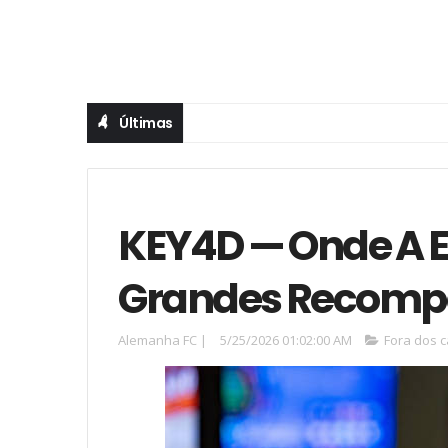
Últimas
KEY4D — Onde A E
Grandes Recomp
Alemanha FC
|
5/25/2026 01:02:00 AM
Fora dos 