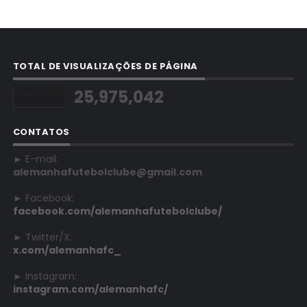
TOTAL DE VISUALIZAÇÕES DE PÁGINA
25,975,042
CONTATOS
► E-mail:
alemanhafutebolclube@gmail.com
► Facebook:
facebook.com/alemanhafutebolclube/
► Twitter/X:
x.com/alemanhafc_
► Instagram:
instagram.com/alemanhafc/