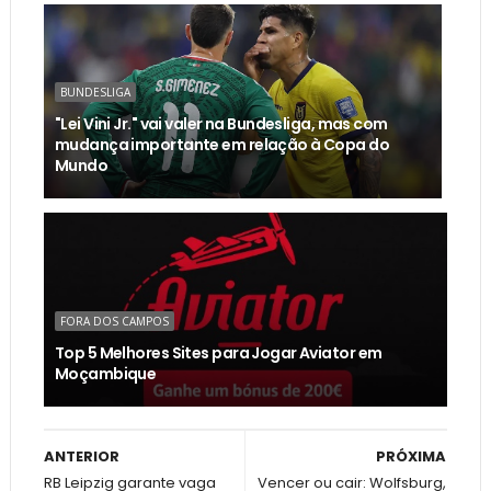
BUNDESLIGA
"Lei Vini Jr." vai valer na Bundesliga, mas com
mudança importante em relação à Copa do
Mundo
FORA DOS CAMPOS
Top 5 Melhores Sites para Jogar Aviator em
Moçambique
ANTERIOR
PRÓXIMA
RB Leipzig garante vaga
Vencer ou cair: Wolfsburg,