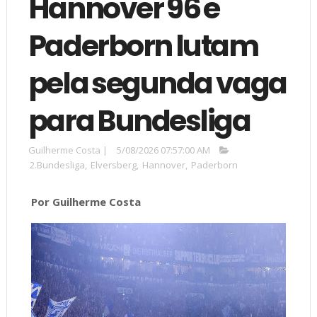
Hannover 96 e
Paderborn lutam
pela segunda vaga
para Bundesliga
Guilherme Costa
|
5/08/2026 07:57:00 AM
2.Bundesliga
,
Elversberg
,
Hannover
,
Paderborn
Por Guilherme Costa