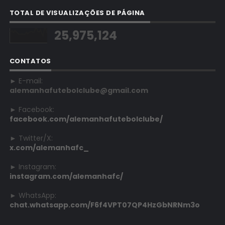
TOTAL DE VISUALIZAÇÕES DE PÁGINA
25,975,124
CONTATOS
► E-mail:
alemanhafutebolclube@gmail.com
► Facebook:
facebook.com/alemanhafutebolclube/
► Twitter/X:
x.com/alemanhafc_
► Instagram:
instagram.com/alemanhafc/
► WhatsApp:
chat.whatsapp.com/F6f4VPT07QP4HzGbNRNm3o