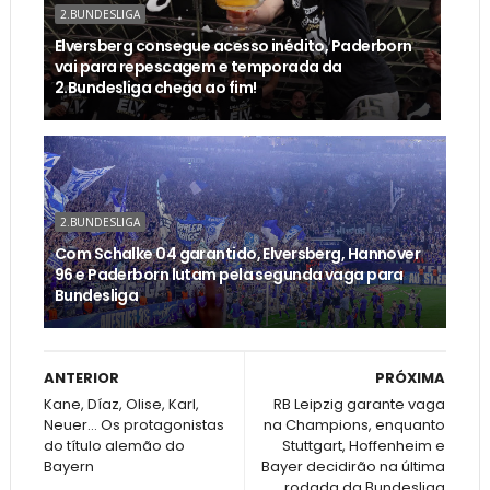
2.BUNDESLIGA
Elversberg consegue acesso inédito, Paderborn
vai para repescagem e temporada da
2.Bundesliga chega ao fim!
2.BUNDESLIGA
Com Schalke 04 garantido, Elversberg, Hannover
96 e Paderborn lutam pela segunda vaga para
Bundesliga
ANTERIOR
PRÓXIMA
Kane, Díaz, Olise, Karl,
RB Leipzig garante vaga
Neuer… Os protagonistas
na Champions, enquanto
do título alemão do
Stuttgart, Hoffenheim e
Bayern
Bayer decidirão na última
rodada da Bundesliga