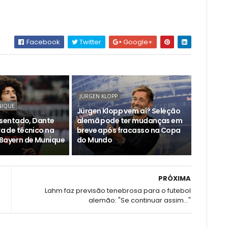
Facebook
Twitter
Google+
JÜRGEN KLOPP
NIQUE
Jürgen Klopp vem aí? Seleção
entado, Dante
alemã pode ter mudanças em
ira de técnico na
breve após fracasso na Copa
 Bayern de Munique
do Mundo
PRÓXIMA
Lahm faz previsão tenebrosa para o futebol
alemão: "Se continuar assim..."