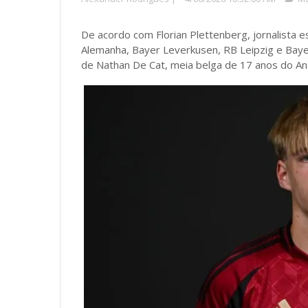
De acordo com Florian Plettenberg, jornalista 
Alemanha, Bayer Leverkusen, RB Leipzig e Bayen
de Nathan De Cat, meia belga de 17 anos do An