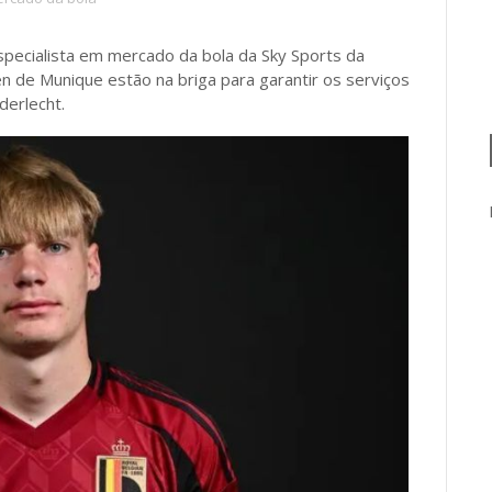
especialista em mercado da bola da Sky Sports da
 de Munique estão na briga para garantir os serviços
derlecht.