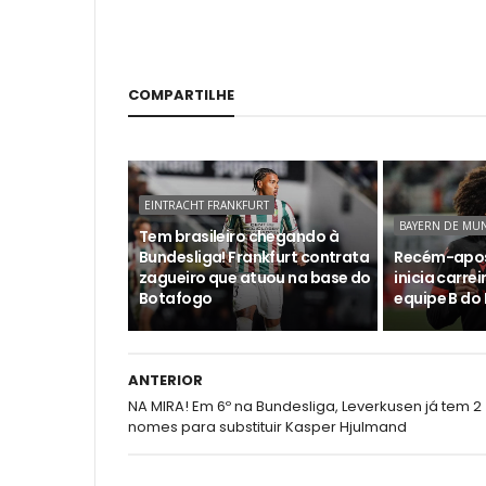
COMPARTILHE
EINTRACHT FRANKFURT
BAYERN DE MU
Tem brasileiro chegando à
Bundesliga! Frankfurt contrata
Recém-apos
zagueiro que atuou na base do
inicia carre
Botafogo
equipe B do
ANTERIOR
NA MIRA! Em 6º na Bundesliga, Leverkusen já tem 2
nomes para substituir Kasper Hjulmand