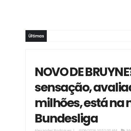
Últimas
NOVO DE BRUYNE?
sensação, avalia
milhões, está na 
Bundesliga
Alexander Rodrigues
|
4/06/2026 10:52:00 AM
Me