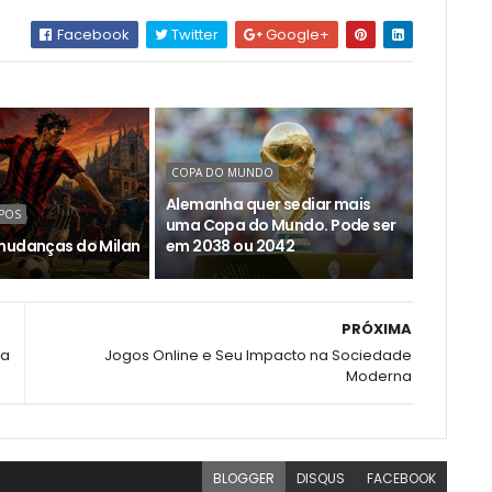
Facebook
Twitter
Google+
COPA DO MUNDO
Alemanha quer sediar mais
POS
uma Copa do Mundo. Pode ser
mudanças do Milan
em 2038 ou 2042
PRÓXIMA
fa
Jogos Online e Seu Impacto na Sociedade
Moderna
BLOGGER
DISQUS
FACEBOOK