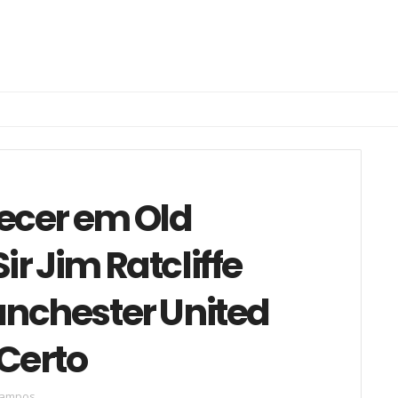
cer em Old
ir Jim Ratcliffe
anchester United
Certo
campos