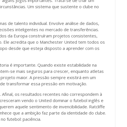
alguns jogos importantes. Trata-se de criar um
rcunstâncias. Um sistema que sustente o clube no
 de talento individual. Envolve análise de dados,
ecisões inteligentes no mercado de transferências.
dos da Europa construíram projetos consistentes,
o. Ele acredita que o Manchester United tem todos os
o topo desde que esteja disposto a aprender com os
toria é importante. Quando existe estabilidade na
entem-se mais seguros para crescer, enquanto atletas
projeto maior. A pressão sempre existirá em um
ode transformar essa pressão em motivação.
a. Afinal, os resultados recentes não correspondem à
 cresceram vendo o United dominar o futebol inglês e
uerem aquele sentimento de invencibilidade. Ratcliffe
onhece que a ambição faz parte da identidade do clube.
o futebol: paciência.