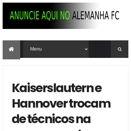
Kaiserslautern e
Hannover trocam
de técnicos na