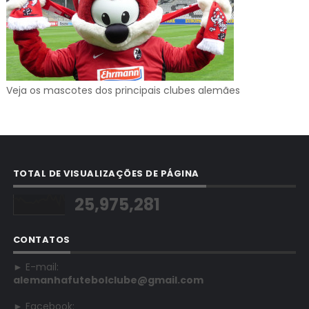
Veja os mascotes dos principais clubes alemães
TOTAL DE VISUALIZAÇÕES DE PÁGINA
25,975,281
CONTATOS
► E-mail:
alemanhafutebolclube@gmail.com
► Facebook: