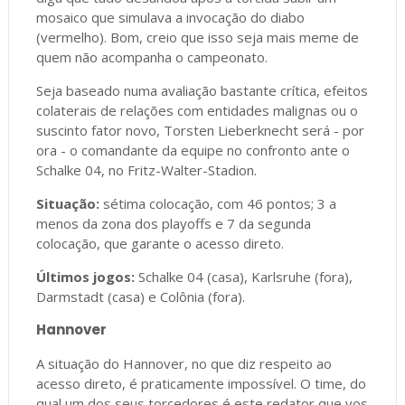
mosaico que simulava a invocação do diabo
(vermelho). Bom, creio que isso seja mais meme de
quem não acompanha o campeonato.
Seja baseado numa avaliação bastante crítica, efeitos
colaterais de relações com entidades malignas ou o
suscinto fator novo, Torsten Lieberknecht será - por
ora - o comandante da equipe no confronto ante o
Schalke 04, no Fritz-Walter-Stadion.
Situação:
sétima colocação, com 46 pontos; 3 a
menos da zona dos playoffs e 7 da segunda
colocação, que garante o acesso direto.
Últimos jogos:
Schalke 04 (casa), Karlsruhe (fora),
Darmstadt (casa) e Colônia (fora).
Hannover
A situação do Hannover, no que diz respeito ao
acesso direto, é praticamente impossível. O time, do
qual um dos seus torcedores é este redator que vos