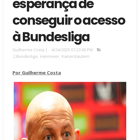
esperança de
conseguir o acesso
à Bundesliga
Guilherme Costa
|
4/24/2025 07:23:00 PM
2.Bundesliga
,
Hannover
,
Kaiserslautern
Por Guilherme Costa