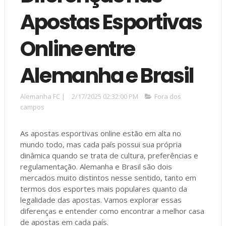
Apostas Esportivas
Online entre
Alemanha e Brasil
Alemanha FC
|
2/17/2025 02:32:00 PM
Fora dos
campos
As apostas esportivas online estão em alta no
mundo todo, mas cada país possui sua própria
dinâmica quando se trata de cultura, preferências e
regulamentação. Alemanha e Brasil são dois
mercados muito distintos nesse sentido, tanto em
termos dos esportes mais populares quanto da
legalidade das apostas. Vamos explorar essas
diferenças e entender como encontrar a melhor casa
de apostas em cada país.