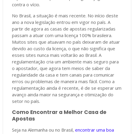
contra o vício.
No Brasil, a situação é mais recente. No início deste
ano a nova legislação entrou em vigor no país. A
partir de agora as casas de apostas regularizadas
passam a atuar com uma licença 100% brasileira.
Muitos sites que atuavam no país deixaram de atuar
devido ao custo da licença, o que não significa que
esses sites nunca mais voltarão ao Brasil. A
regulamentação cria um ambiente mais seguro para
o apostador, que agora tem meios de saber da
regularidade da casa e tem canais para comunicar
erros ou problemas de maneira mais fácil. Como a
regulamentação ainda é recente, é de se esperar um
avanço ainda maior na segurança e otimização do
setor no país.
Como Encontrar a Melhor Casa de
Apostas
Seja na Alemanha ou no Brasil,
encontrar uma boa