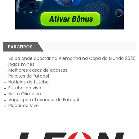
PARCEIROS
→
Saiba onde apostar na Alemanha na Copa do Mundo 2026
→
jogos mines
→
Melhores casas de apostas
→
Palpites de futebol
→
Notícias de futebol
→
Futebol ao vivo
→
Surto Olímpico
→
Vagas para Treinador de Futebol
→
Placar ao Vivo