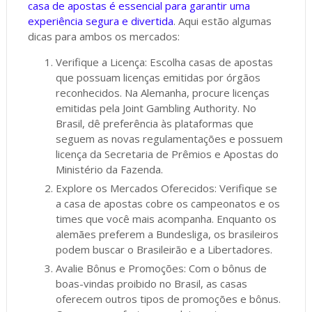
casa de apostas é essencial para garantir uma
experiência segura e divertida
. Aqui estão algumas
dicas para ambos os mercados:
Verifique a Licença: Escolha casas de apostas
que possuam licenças emitidas por órgãos
reconhecidos. Na Alemanha, procure licenças
emitidas pela Joint Gambling Authority. No
Brasil, dê preferência às plataformas que
seguem as novas regulamentações e possuem
licença da Secretaria de Prêmios e Apostas do
Ministério da Fazenda.
Explore os Mercados Oferecidos: Verifique se
a casa de apostas cobre os campeonatos e os
times que você mais acompanha. Enquanto os
alemães preferem a Bundesliga, os brasileiros
podem buscar o Brasileirão e a Libertadores.
Avalie Bônus e Promoções: Com o bônus de
boas-vindas proibido no Brasil, as casas
oferecem outros tipos de promoções e bônus.