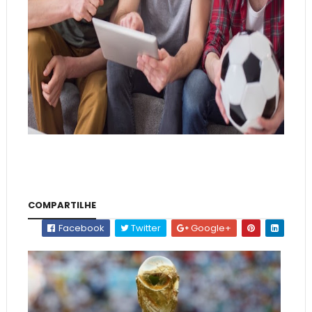
COMPARTILHE
Facebook
Twitter
Google+