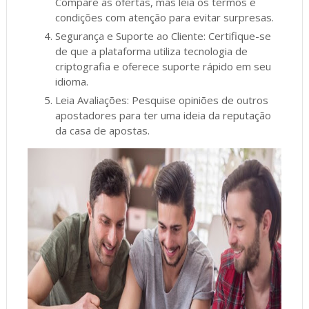
Compare as ofertas, mas leia os termos e
condições com atenção para evitar surpresas.
Segurança e Suporte ao Cliente: Certifique-se
de que a plataforma utiliza tecnologia de
criptografia e oferece suporte rápido em seu
idioma.
Leia Avaliações: Pesquise opiniões de outros
apostadores para ter uma ideia da reputação
da casa de apostas.