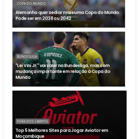
COPA DO MUNDO
Alemanha quer sediar mais uma Copa do Mundo.
Pode ser em 2038 ou 2042
BUNDESLIGA
"Lei Vini Jr." vai valer na Bundesliga, mas com
mudança importante em relação à Copa do
Mundo
FORA DOS CAMPOS
Top 5 Melhores Sites para Jogar Aviator em
Moçambique