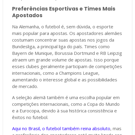
Preferências Esportivas e Times Mais
Apostados
Na Alemanha, o futebol é, sem dúvida, o esporte
mais popular para apostas. Os apostadores alemães
costumam concentrar suas apostas nos jogos da
Bundesliga, a principal liga do país. Times como
Bayern de Munique, Borussia Dortmund e RB Leipzig
atraem um grande volume de apostas. Isso porque
esses clubes geralmente participam de competições
internacionais, como a Champions League,
aumentando o interesse global e as possibilidades
de mercado.
A seleção alemã também é uma escolha popular em
competições internacionais, como a Copa do Mundo
e a Eurocopa, devido à sua histórica consistência e
êxitos no futebol.
Aqui no Brasil, o futebol também reina absoluto
, mas
a preferência dos apostadores está muito ligada aos