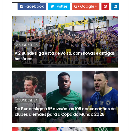
Facebook
Twitter
Google+
2.BUNDESLIGA
A 2.Bundesliga está de volta, com novas e antigas
histórias!
2.BUNDESLIGA
Da Bundesliga à 5ª divisão: as 108 convocações de
clubes alemães para a Copa do Mundo 2026