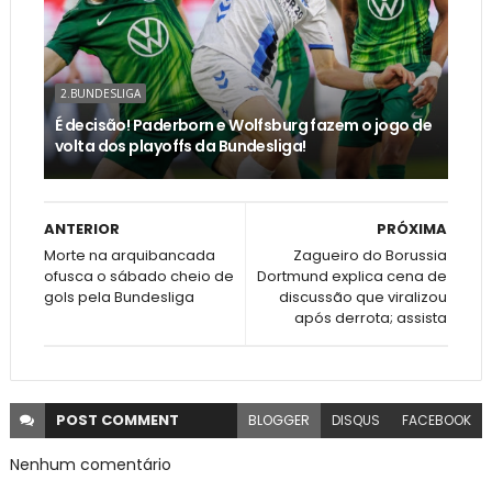
2.BUNDESLIGA
É decisão! Paderborn e Wolfsburg fazem o jogo de
volta dos playoffs da Bundesliga!
ANTERIOR
PRÓXIMA
Morte na arquibancada
Zagueiro do Borussia
ofusca o sábado cheio de
Dortmund explica cena de
gols pela Bundesliga
discussão que viralizou
após derrota; assista
POST
COMMENT
BLOGGER
DISQUS
FACEBOOK
Nenhum comentário