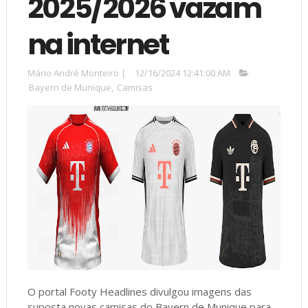
2025/2026 vazam
na internet
Mário André Monteiro
|
12/16/2024 12:41:00 AM
Bayern de Munique
,
Camisas
O portal Footy Headlines divulgou imagens das
suposta novas camisas do Bayern de Munique para