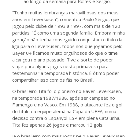
ao longo da semana para Rolfes e Sérgio.
“Tenho muitas lembranças maravilhosas dos meus
anos em Leverkusen”, comentou Paulo Sérgio, que
jogou pelo clube de 1993 a 1997, com mais de 120
partidas. “É como uma segunda família. Embora minha
geração não tenha conseguido conquistar o título da
liga para o Leverkusen, todos nós que jogamos pelo
Bayer 04 ficamos muito orgulhosos do que o time
alcançou no ano passado. Tive a sorte de poder
viajar para alguns jogos nesta primavera para
testemunhar a temporada histórica. É ótimo poder
compartilhar isso com os fãs no Brasil”.
O brasileiro Tita foi o pioneiro no Bayer Leverkusen,
na temporada 1987/1988, após ser campeão no
Flamengo e no Vasco. Em 1988, o atacante fez o gol
do título da equipe alemã na Copa da UEFA, numa
decisão contra o Espanyol-ESP em plena Catalunha.
Tita fez apenas 26 jogos e marcou 12 gols.
Já o brasileiro com mais jogos pelo Bayer Leverkusen