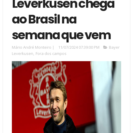
Leverkusen chega
ao Brasil na
semana que vem
Mário André Monteiro
|
11/07/2024 07:39:00 PM
Bayer
Leverkusen
,
Fora dos campos